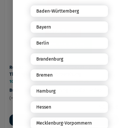
Baden-Württemberg
Bayern
Berlin
Brandenburg
Realschulabschluss Komplettpaket - 2027
Thüringen - Prüfungsvorbereitung
Bremen
10. Klasse
•
16.09.26
•
Verfügbar ab 18.09.26
Buch + Interaktives Training + Audio + Video
Hamburg
(+3 weitere Varianten)
50,85 €
Hessen
Jetzt vorbestellen
Mecklenburg-Vorpommern