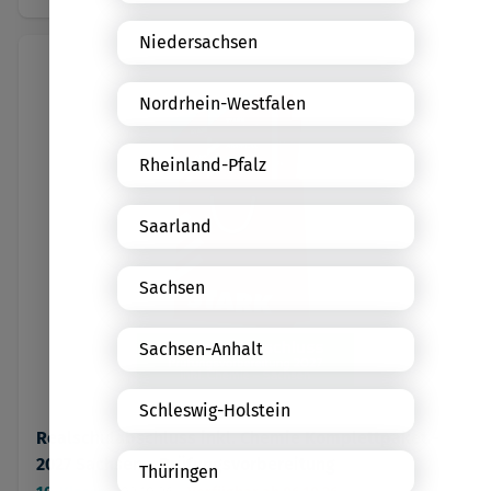
Niedersachsen
Nordrhein-Westfalen
Rheinland-Pfalz
Saarland
Sachsen
Sachsen-Anhalt
Schleswig-Holstein
Realschulabschluss inkl. Chemie Komplettpaket -
2027 Sachsen - Prüfungsvorbereitung
Thüringen