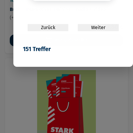
10. Klasse
•
02.10.26
•
Verfügbar ab 06.10.26
Buch + Interaktives Training + Audio + Video
(+4 weitere Varianten)
67,80 €
Zurück
Weiter
Jetzt vorbestellen
151
Treffer