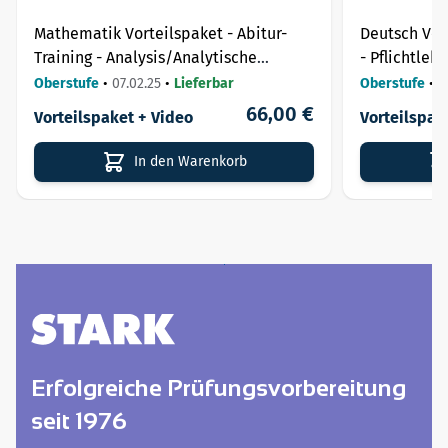
Mathematik Vorteilspaket - Abitur-
Deutsch Vor
Training - Analysis/Analytische
- Pflichtlek
Geometrie/Stochastik
Oberstufe
•
07.02.25
•
Lieferbar
Oberstufe
•
0
66,00 €
Vorteilspaket + Video
Vorteilspak
In den Warenkorb
Erfolgreiche Prüfungsvorbereitung
seit 1976