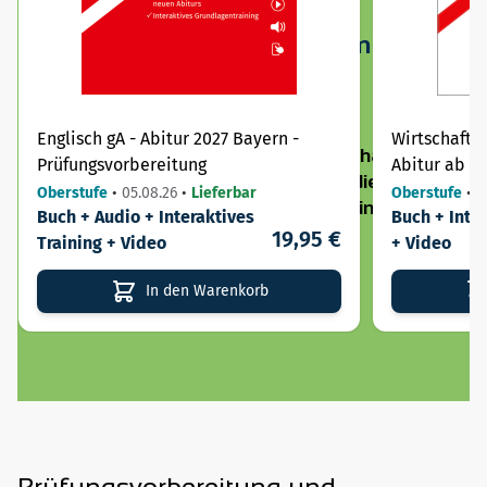
Einmal auswählen. Immer
passend.
Englisch gA - Abitur 2027 Bayern -
Wirtschaft -
Legen Sie Ihr Bundesland fest und erhalten Sie
Prüfungsvorbereitung
Abitur ab 2
shopübergreifend genau die Inhalte, die für Ihren
Oberstufe
•
05.08.26
•
Lieferbar
Oberstufe
•
0
Unterricht oder Ihre Prüfung relevant sind. 3 Klicks
Buch + Audio + Interaktives
Buch + Inter
genügen!
19,95 €
Training + Video
+ Video
In den Warenkorb
Jetzt Bundesland festlegen
Prüfungsvorbereitung und