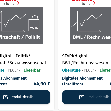
gital - Politik/
STARKdigital -
haft/Sozialwissenschaften
BWL/Rechnungswesen 
emeinbildendes
Wirtschaftsgymnasium
ufe
•
11.05.17
•
Lieferbar
Oberstufe
•
11.05.17
•
Liefer
sium.
Berufliches Gymnasium.
les Abonnement
Digitales Abonnement
44,90 €
izenz
Einzellizenz
Produktdetails
Produktdetails