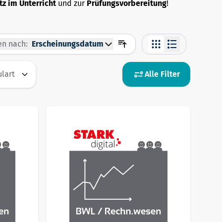
tz im Unterricht
und zur
Prüfungsvorbereitung
!
en nach:
Erscheinungsdatum
lart
Alle Filter