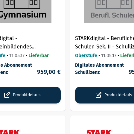
igital -
STARKdigital - Beruflich
einbildendes
Schulen Sek. II - Schulli
ium - Schullizenz.
ufe
•
11.05.17
•
Lieferbar
Oberstufe
•
11.05.17
•
Liefer
les Abonnement
Digitales Abonnement
959,00 €
9
zenz
Schullizenz
Produktdetails
Produktdetails