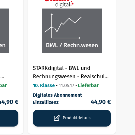
STARKdigital - BWL und
-
Rechnungswesen - Realschule/
/FOS/BOS/
Wirtschaftsschule.
bar
10. Klasse
•
11.05.17
•
Lieferbar
Digitales Abonnement
44,90 €
44,90 €
Einzellizenz
Produktdetails