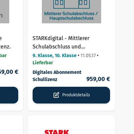
e
STARKdigital - Mittlerer
zenz.
Schulabschluss und
Hauptschulabschluss -
bar
9. Klasse, 10. Klasse
•
11.05.17
•
Lieferbar
Schullizenz.
59,00 €
Digitales Abonnement
959,00 €
Schullizenz
Produktdetails