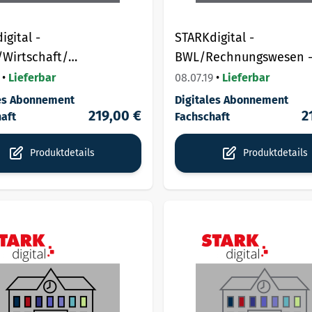
igital -
STARKdigital -
k/Wirtschaft/
BWL/Rechnungswesen 
wissenschaften -
Wirtschaftsgymnasium/
•
Lieferbar
08.07.19
•
Lieferbar
einbild. Gymnasium -
Gymnasium -
les Abonnement
Digitales Abonnement
219,00 €
2
haftslizenz.
Fachschaftslizenz.
aft
Fachschaft
Produktdetails
Produktdetails