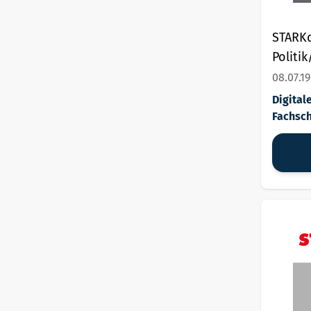
STARKd
Politi
Sozial
08.07.19
Allgem
Digita
Fachsc
Fachsch