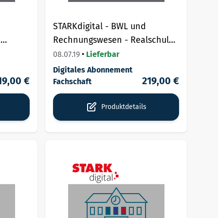
STARKdigital - BWL und
-
Rechnungswesen - Realschule/
FOS/BOS/Berufliches
Wirtschaftsschule -
08.07.19
•
Lieferbar
Fachschaftslizenz.
Digitales Abonnement
19,00 €
219,00 €
Fachschaft
Produktdetails