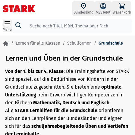
Zum Inhalt springen
Bundesland
MySTARK
Warenkorb
Suche
Menü
/
Lernen für alle Klassen
/
Schulformen
/
Grundschule
Lernen und Üben in der Grundschule
Von der 1. bis zur 4. Klasse
: Die Trainingshefte von STARK
sind speziell auf die Bedürfnisse von Kindern in der
Grundschule zugeschnitten. Sie bieten eine
optimale
Unterstützung
beim Erwerb wichtiger Kompetenzen in
den Fächern
Mathematik, Deutsch und Englisch
.
Alle
STARK Lernhilfen für die Grundschule
orientieren
sich an den Lehrplänen der Bundesländer und eignen
sich für das
schuljahresbegleitende Üben und Vertiefen
der Lerninhalte
.