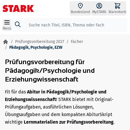
Zum Inhalt springen
Bundesland
MySTARK
Warenkorb
Suche
Menü
/
Prüfungsvorbereitung 2027
/
Fächer
/
Pädagogik, Psychologie, EZW
Prüfungsvorbereitung für
Pädagogik/Psychologie und
Erziehungwissenschaft
Fit für das
Abitur in Pädagogik/Psychologie und
Erziehungswissenschaft
! STARK bietet mit Original-
Prüfungaufgaben, ausführlichen Lösungen,
Übungsaufgaben und dem kompakten AbiturSkript
wichtige
Lernmaterialien zur Prüfungsvorbereitung
.