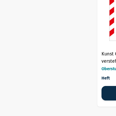
Kunst 
verste
Oberst
Heft