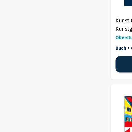
Kunst 
Kunstg
Gestal
Oberst
Buch + 