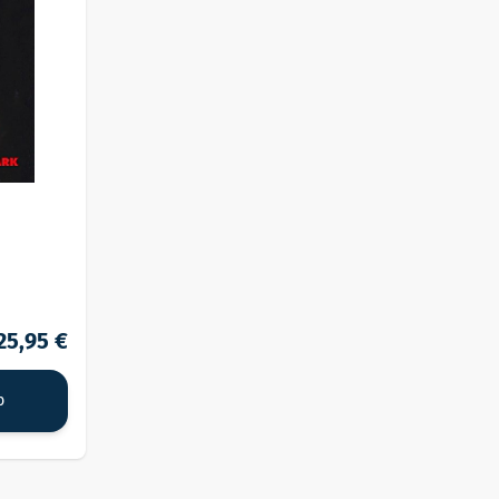
25,95 €
b