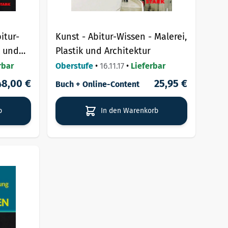
itur-
Kunst - Abitur-Wissen - Malerei,
k und
Plastik und Architektur
ließung
rbar
Oberstufe
•
16.11.17
•
Lieferbar
48,00 €
25,95 €
Buch + Online-Content
b
In den Warenkorb