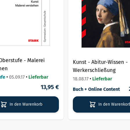
Oberstufe - Malerei
Kunst - Abitur-Wissen -
hen
Werkerschließung
ufe
•
05.09.17
•
Lieferbar
18.08.17
•
Lieferbar
13,95 €
Buch + Online Content
In den Warenkorb
In den Warenkor