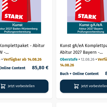
Komplettpaket - Abitur
Kunst gA/eA Komplettpa
W -
Abitur 2027 Bayern -
gsvorbereitung
Prüfungsvorbereitung
6
•
Verfügbar ab 14.08.26
Oberstufe
•
12.08.26
•
Verf
14.08.26
85,80 €
Online Content
Buch + Online Content
Jetzt vorbestellen
Jetzt vorbestelle