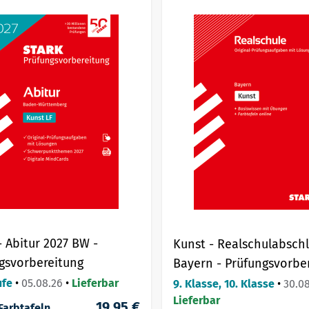
- Abitur 2027 BW -
Kunst - Realschulabschl
gsvorbereitung
Bayern - Prüfungsvorbe
ufe
•
05.08.26
•
Lieferbar
9. Klasse, 10. Klasse
•
30.0
Lieferbar
19,95 €
Farbtafeln