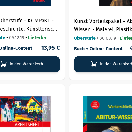
Oberstufe - KOMPAKT -
Kunst Vorteilspaket - Ab
eschichte, Künstlerische
Wissen - Malerei, Plasti
tung, Werkbetrachtung
Architektur/ Werkersch
ufe
•
05.12.19
•
Lieferbar
Oberstufe
•
30.08.19
•
Liefe
13,95 €
Online-Content
Buch + Online-Content
In den Warenkorb
In den Warenkor