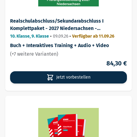
Realschulabschluss/Sekundarabschluss I
Komplettpaket - 2027 Niedersachsen -
Prüfungsvorbereitung
10. Klasse, 9. Klasse
•
09.09.26
•
Verfügbar ab 11.09.26
Buch + Interaktives Training + Audio + Video
(+7 weitere Varianten)
84,30 €
Jetzt vorbestellen