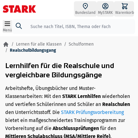
Zum Inhalt springen
Bundesland
MySTARK
Warenkorb
Suche
Menü
/
Lernen für alle Klassen
/
Schulformen
/
Realschulbildungsgang
Lernhilfen für die Realschule und
vergleichbare Bildungsgänge
Arbeitshefte, Übungsbücher und Muster-
Klassenarbeiten: Mit den
STARK Lernhilfen
wiederholen
und vertiefen Schülerinnen und Schüler an
Realschulen
den Unterrichtsstoff. Die
STARK Prüfungsvorbereitung
bietet ein maßgeschneidertes Trainingsprogramm zur
Vorbereitung auf die
Abschlussprüfungen
für den
Mittleren Schulabschluss (MSA/Mittlere Reife)
.