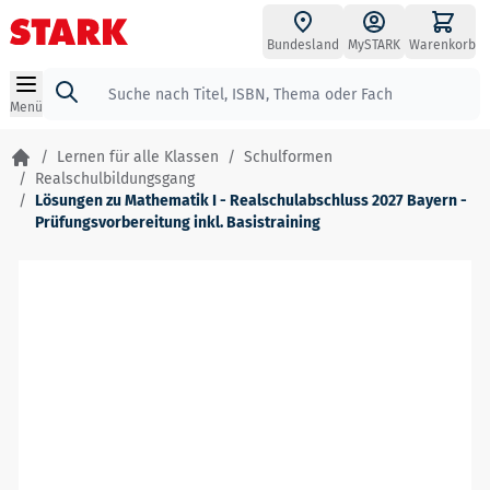
Zum Inhalt springen
Bundesland
MySTARK
Warenkorb
Suche
Menü
/
Lernen für alle Klassen
/
Schulformen
/
Realschulbildungsgang
/
Lösungen zu Mathematik I - Realschulabschluss 2027 Bayern -
Prüfungsvorbereitung inkl. Basistraining