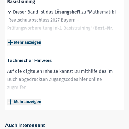
Basistraining
💡 Dieser Band ist das
Lösungsheft
zu
"
Mathematik I
–
Realschulabschluss 2027
Bayern
–
Prüfungsvorbereitung
inkl. Basistraining
"
(
Best.-Nr.
Q0910T
)
.
Mehr anzeigen
Das gedruckte Buch bietet:
Ausführliche Lösungen
zu allen Aufgaben des
Technischer Hinweis
dazugehörigen Übungsbuchs
Auf die digitalen Inhalte kannst Du mithilfe des im
Verständliche Darstellung
des gesamten Lösungswegs
Buch abgedruckten Zugangscodes
hier
online
Viele wertvolle
Hinweise und Tipps
zugreifen.
Über die
Plattform MySTARK
haben Sie zudem Zugriff
auf
:
Mehr anzeigen
Neben einem Webbrowser wird Adobe Reader oder
Lösung mit Hinweisen und Tipps zur
Original-
ein kompatibler anderer PDF-Reader benötigt.
Prüfungsaufgabe 2026
Auch interessant
Hinweis:
Alle Inhalte auf der Plattform MySTARK stehen