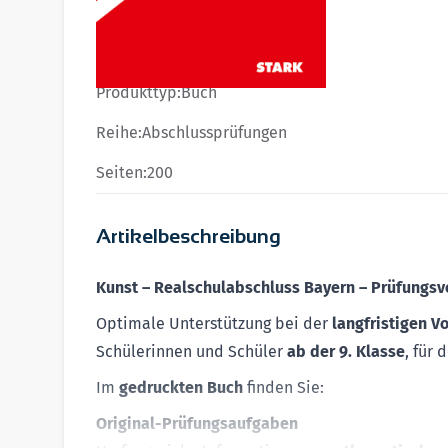
Produktdetails
ISBN:
978-3-8490-6155-5
Produkttyp:
Buch
Reihe:
Abschlussprüfungen
Seiten:
200
Artikelbeschreibung
Kunst – Realschulabschluss Bayern – Prüfungsv
Optimale Unterstützung bei der
langfristigen V
Schülerinnen und Schüler
ab der 9. Klasse
, für
Im
gedruckten Buch
finden Sie:
Original-Prüfungsaufgaben