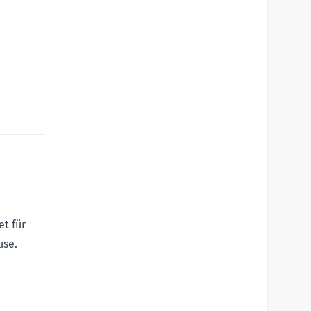
t für
use.