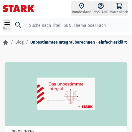
Zum Inhalt springen
Bundesland
MySTARK
Warenkorb
Suche
Menü
/
Blog
/
Unbestimmtes Integral berechnen - einfach erklärt
19.02.2026