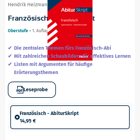
Hendrik Heizmann
Französisch - AbiturSkript
Oberstufe
•
1. Auflage / 18.02.26
Die zentralen Themen fürs Französisch-Abi
Mit zahlreichen Schaubildern für effektives Lernen
Listen mit Argumenten für häufige
Erörterungsthemen
Leseprobe
Französisch - AbiturSkript
14,95 €