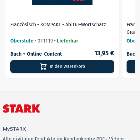
Französisch - KOMPAKT - Abitur-Wortschatz
Franzö
Gram
Oberstufe
•
07.11.19
•
Lieferbar
Obers
13,95 €
Buch + Online-Content
Buch 
In den Warenkorb
MySTARK
Alle digitalen Produkte im Kundenkonto: PDFs, Videos,