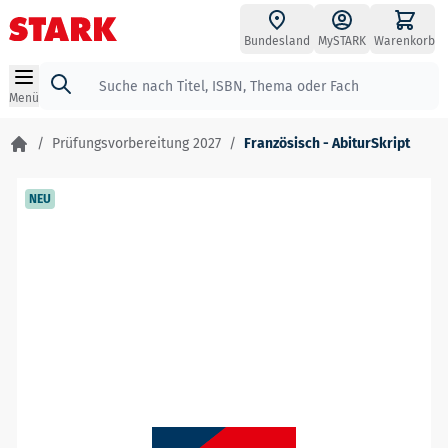
Zum Inhalt springen
Bundesland
MySTARK
Warenkorb
Suche
Menü
/
Prüfungsvorbereitung 2027
/
Französisch - AbiturSkript
NEU