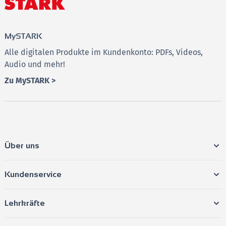
➔ Machen Sie den ersten Schritt in Richtung
Prüfungserfolg und bereiten Sie sich optimal auf das
Mathe-Abi vor!
MySTARK
Alle digitalen Produkte im Kundenkonto: PDFs, Videos,
Audio und mehr!
Zu MySTARK >
Über uns
Kundenservice
Lehrkräfte