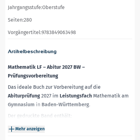
Jahrgangsstufe:
Oberstufe
Seiten:
280
Vorgängertitel:
9783849063498
Artikelbeschreibung
Mathematik LF – Abitur 2027 BW –
Prüfungsvorbereitung
Das ideale Buch zur Vor­bereitung auf die
Abiturprüfung
2027 im
Leistungsfach
Mathematik am
Gymnasium
in
Baden-Württemberg
.
Der gedruckte Band enthält:
Original-Abituraufgaben
2024 und 2025 und offizielle
Mehr anzeigen
Musteraufgaben
– für eine realitätsnahe