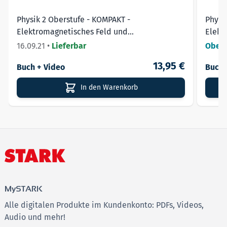
Physik 2 Oberstufe - KOMPAKT -
Physik
Elektromagnetisches Feld und
Elekt
Relativitätstheorie
16.09.21
•
Lieferbar
Obers
13,95 €
Buch + Video
Buch 
In den Warenkorb
MySTARK
Alle digitalen Produkte im Kundenkonto: PDFs, Videos,
Audio und mehr!