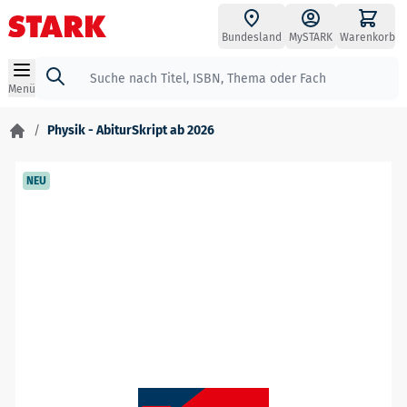
Zum Inhalt springen
Bundesland
MySTARK
Warenkorb
Suche
Menü
/
Physik - AbiturSkript ab 2026
NEU