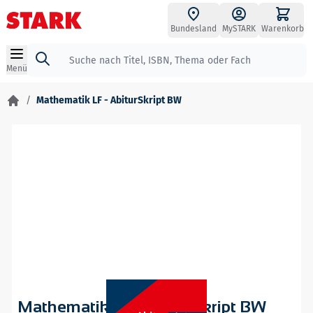
Zum Inhalt springen
Bundesland
MySTARK
Warenkorb
Suche
Menü
/
Mathematik LF - AbiturSkript BW
Mathematik LF - AbiturSkript BW