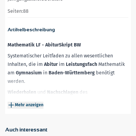
Seiten:
88
Artikelbeschreibung
Mathematik LF - AbiturSkript BW
Systematischer Leitfaden zu allen wesentlichen
Inhalten, die im
Abitur
im
Leistungsfach
Mathematik
am
Gymnasium
in
Baden-Württemberg
benötigt
werden.
Wiederholen
und
Nachschlagen
des
prüfungsrelevanten Stoffs der Themengebiete
Mehr anzeigen
Analysis
, Analytische
Geometrie
und
Stochastik
nach
dem neuen Bildungsplan
Klar strukturierte, verständliche Darstellung der
Auch interessant
Theorie