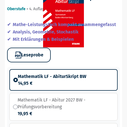
Oberstufe
•
4. Auflage / 14.12.22
Mathe-Leistungsfach kompakt zusammengefasst
Analysis, Geometrie, Stochastik
Mit Erklärungen & Beispielen
Leseprobe
Mathematik LF - AbiturSkript BW
14,95 €
Mathematik LF - Abitur 2027 BW -
Prüfungsvorbereitung
19,95 €