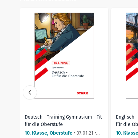
Navigating through the elements of the carousel is pos
Press to skip carousel
Weiter zur Navigation in der Pro
Deutsch - Training Gymnasium - Fit
Englisch 
für die Oberstufe
für die O
10. Klasse, Oberstufe
•
07.01.21
•
10. Klass