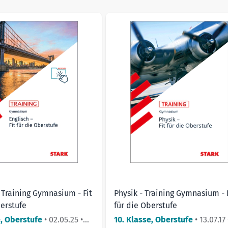
sible using the tab key. You can skip the carousel or go straig
duktanzeige
- Training Gymnasium - Fit
Physik - Training Gymnasium - 
berstufe
für die Oberstufe
e, Oberstufe
•
02.05.25
•
10. Klasse, Oberstufe
•
13.07.17