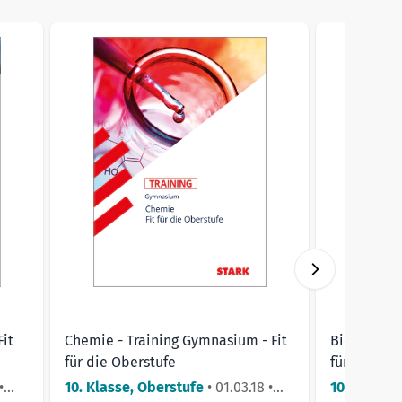
ht to carousel navigation using the skip links.
Fit
Chemie - Training Gymnasium - Fit
Biologie - 
für die Oberstufe
für die Ob
•
10. Klasse, Oberstufe
•
01.03.18
•
10. Klasse