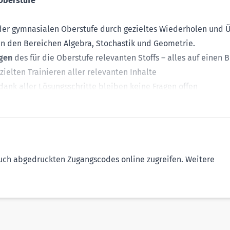
 Oberstufe
er gymnasialen Oberstufe durch gezieltes Wiederholen und 
 in den Bereichen Algebra, Stochastik und Geometrie.
gen
des für die Oberstufe relevanten Stoffs – alles auf einen B
ielten Trainieren aller relevanten Inhalte
dank aller Lösungsschritte bleiben keine Fragen offen
gseinheiten und Zeitangaben – ideal zur Selbstkontrolle
e
Lernvideos
– so werden typische Vorgehensweisen leicht
m MySTARK ab Kaufdatum zwei Jahre lang zur Verfügung.
Buch abgedruckten Zugangscodes online zugreifen. Weitere
folg!