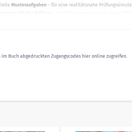
zielle
Musteraufgaben
– für eine realitätsnahe Prüfungssimula
ben im Stil der Prüfung
– damit Sie genau wissen, was auf Si
en Aufgaben – zum aktiven Üben und zur Selbstkontrolle
üfung und zum Einsatz des WTR – für mehr Sicherheit und Orie
ugriff auf:
des im Buch abgedruckten Zugangscodes
hier
online zugreifen.
en Lösungen
 flexibel im eigenen Tempo lernen
reien Teil der Prüfung
eitungen
eader
k
sible using the tab key. You can skip the carousel or go straig
duktanzeige