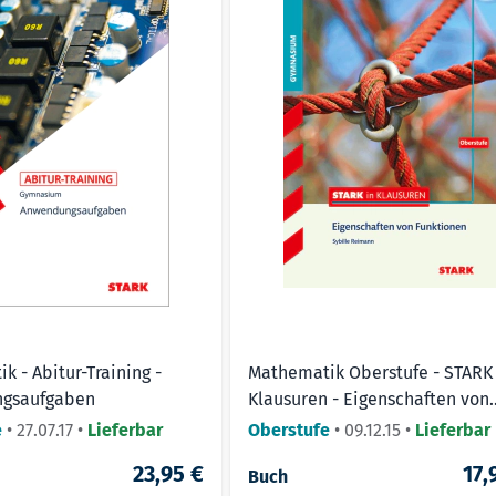
fgabe liegt nicht nur einmal, sondern in zahlreichen Varianten
achen.
tehen bis zum 31.12.2027 zur Verfügung.
fungserfolg und bereiten Sie sich optimal auf das Mathe-Abi v
k - Abitur-Training -
Mathematik Oberstufe - STARK 
gsaufgaben
Klausuren - Eigenschaften von
Funktionen
e
•
27.07.17
•
Lieferbar
Oberstufe
•
09.12.15
•
Lieferbar
23,95 €
17,
Buch