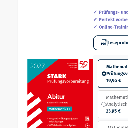
Prüfungs- un
Perfekt vorber
Online-Traini
Leseprob
Mathemati
Prüfungsv
19,95 €
Mathematik
Analytisc
23,95 €
Mathemati