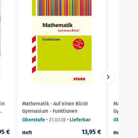
 vor,
or!
in
Mathematik - Auf einen Blick!
Mathematik
Gymnasium - Funktionen
Gymnasium 
Oberstufe
•
21.03.18
•
Lieferbar
Oberstufe
95 €
13,95 €
Heft
Heft