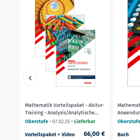
Das
Besondere
am interaktiven Training: Jede Au
sodass sich die Trainingsmöglichkeiten vervielf
Hinweis:
Alle Inhalte auf der Plattform MySTARK s
➔ Machen Sie den ersten Schritt in Richtung Prü
Mathematik Vorteilspaket - Abitur-
Mathemati
Training - Analysis/Analytische
Anwendun
Geometrie/Stochastik
Oberstufe
•
07.02.25
•
Lieferbar
Oberstuf
66,00 €
Vorteilspaket + Video
Buch