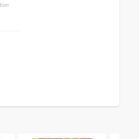
tion
e
ntierung
ht to carousel navigation using the skip links.