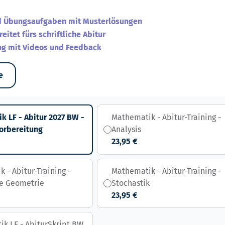
d Übungsaufgaben mit Musterlösungen
eitet fürs schriftliche Abitur
ng mit Videos und Feedback
e
k LF - Abitur 2027 BW -
Mathematik - Abitur-Training -
orbereitung
Analysis
23,95 €
 - Abitur-Training -
Mathematik - Abitur-Training -
he Geometrie
Stochastik
23,95 €
k LF - AbiturSkript BW