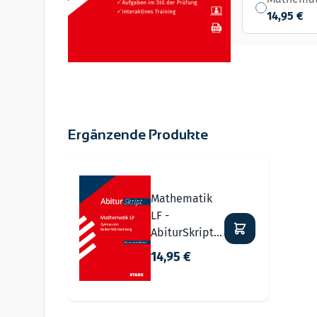
14,95 €
Ergänzende Produkte
Navigating through the elements of the carousel i
Press to skip carousel
Mathematik
LF -
AbiturSkript
BW
14,95 €