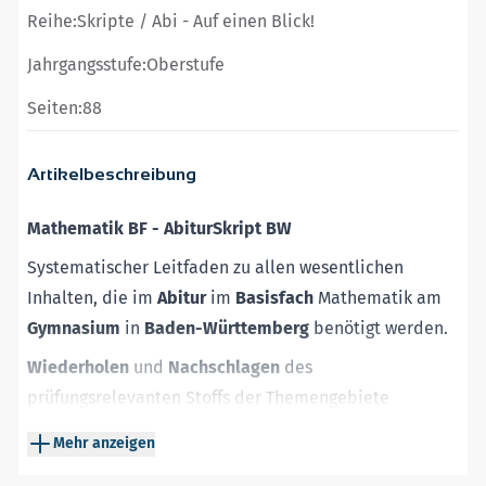
Reihe:
Skripte / Abi - Auf einen Blick!
Jahrgangsstufe:
Oberstufe
Seiten:
88
Artikelbeschreibung
Mathematik BF - AbiturSkript BW
Systematischer Leitfaden zu allen wesentlichen
Inhalten, die im
Abitur
im
Basisfach
Mathematik am
Gymnasium
in
Baden-Württemberg
benötigt werden.
Wiederholen
und
Nachschlagen
des
prüfungsrelevanten Stoffs der Themengebiete
Analysis
, Analytische
Geometrie
und
Stochastik
nach
Mehr anzeigen
dem neuen Bildungsplan