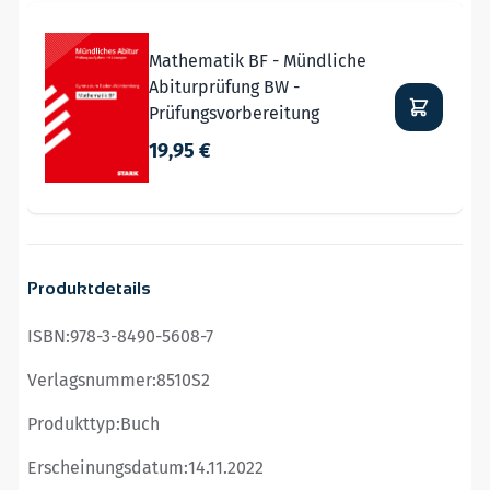
Navigating through the elements of the carousel is possible
Press to skip carousel
Mathematik BF - Mündliche
Abiturprüfung BW -
Prüfungsvorbereitung
19,95 €
Produktdetails
ISBN:
978-3-8490-5608-7
Verlagsnummer:
8510S2
Produkttyp:
Buch
Erscheinungsdatum:
14.11.2022