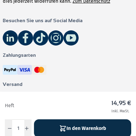
dies jederzeit widerrufen kann.
Zum Datenschutz
Besuchen Sie uns auf Social Media
Zahlungsarten
Versand
14,95 €
Heft
Inkl. MwSt.
Impressum
•
AGB
•
Datenschutz
•
Barrierefreiheit
Menge
Cookie Präferenzen
In den Warenkorb
Copyright © 2026 Stark Verlag GmbH Alle Rechte vorbehalten.