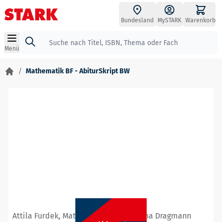
Zum Inhalt springen
Bundesland
MySTARK
Warenkorb
Suche
Menü
/
Mathematik BF - AbiturSkript BW
Attila Furdek, Matthias Benkeser, Diana Dragmann