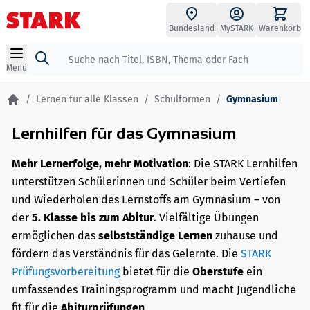
Zum Inhalt springen
Bundesland
MySTARK
Warenkorb
Suche
Menü
/
Lernen für alle Klassen
/
Schulformen
/
Gymnasium
Lernhilfen für das Gymnasium
Mehr Lernerfolge, mehr Motivation
: Die STARK Lernhilfen
unterstützen Schülerinnen und Schüler beim Vertiefen
und Wiederholen des Lernstoffs am Gymnasium – von
der
5. Klasse bis zum Abitur
. Vielfältige Übungen
ermöglichen das
selbstständige Lernen
zuhause und
fördern das Verständnis für das Gelernte. Die
STARK
Prüfungsvorbereitung
bietet für die
Oberstufe
ein
umfassendes Trainingsprogramm und macht Jugendliche
fit für die
Abiturprüfungen
.