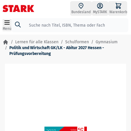
Zum Inhalt springen
Bundesland
MySTARK
Warenkorb
Suche
Menü
/
Lernen für alle Klassen
/
Schulformen
/
Gymnasium
/
Politik und Wirtschaft GK/LK - Abitur 2027 Hessen -
Prüfungsvorbereitung