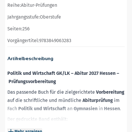
Reihe:
Abitur-Prüfungen
Jahrgangsstufe:
Oberstufe
Seiten:
256
Vorgängertitel:
9783849063283
Artikelbeschreibung
Politik und Wirtschaft GK/LK
–
Abitur 2027 Hessen
–
Prüfungsvorbereitung
Das passende Buch für die zielgerichtete
Vorbereitung
auf die schriftliche und mündliche
Abiturprüfung
im
Fach
Politik und Wirtschaft
an
Gymnasien
in
Hessen
.
Der gedruckte Band enthält:
Original-Abituraufgaben
der Jahre 2023 bis 2025 zu
Mehr anzeigen