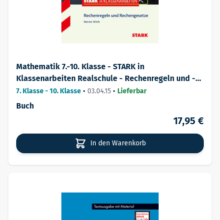
Mathematik 7.-10. Klasse - STARK in
Klassenarbeiten Realschule - Rechenregeln und -
gesetze
7. Klasse - 10. Klasse
•
03.04.15
•
Lieferbar
Buch
17,95 €
In den Warenkorb