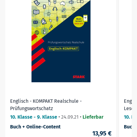
Englisch - KOMPAKT Realschule -
Englis
Prüfungswortschatz
Lesen
Media
10. Klasse - 9. Klasse
•
24.09.21
•
Lieferbar
10. K
Buch + Online-Content
Buch 
13,95 €