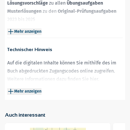
Lösungsvorschläge
zu allen
Übungsaufgaben
Musterlösungen
zu den
Original-Prüfungsaufgaben
2023 bis 2025
Hilfreiche
Tipps
zur Bearbeitung der Aufgaben
Mehr anzeigen
Auf der
Plattform MySTARK
finden Sie
die Lösungsvorschläge zu den
Original-
Technischer Hinweis
Prüfungsaufgaben
2026
.
Auf die digitalen Inhalte können Sie mithilfe des im
Buch abgedruckten Zugangscodes online zugreifen.
Weitere Informationen dazu finden Sie
hier
.
Neben einem Webbrowser wird Adobe Reader oder
Mehr anzeigen
ein kompatibler anderer PDF-Reader benötigt.
Auch interessant
Navigating through the elements of the carousel is possible 
Press to skip carousel
Weiter zur Navigation in der Produkt