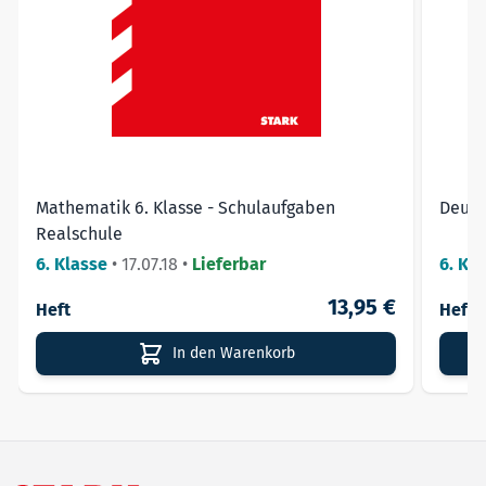
➔ Perfekt vorbereitet in den Jahrgangsstufentest!
Mathematik 6. Klasse - Schulaufgaben
Deuts
Realschule
6. Klasse
•
17.07.18
•
Lieferbar
6. Kl
13,95 €
Heft
Heft
In den Warenkorb