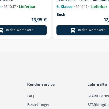
Wortschatz, Schreiben, Media
e
•
18.10.17
•
Lieferbar
6. Klasse
•
16.11.17
•
Lieferbar
Buch
13,95 €
17
In den Warenkorb
In den Warenkorb
Kundenservice
Lehrkräfte
FAQ
STARK Lerns
Bestellungen
STARKdigita