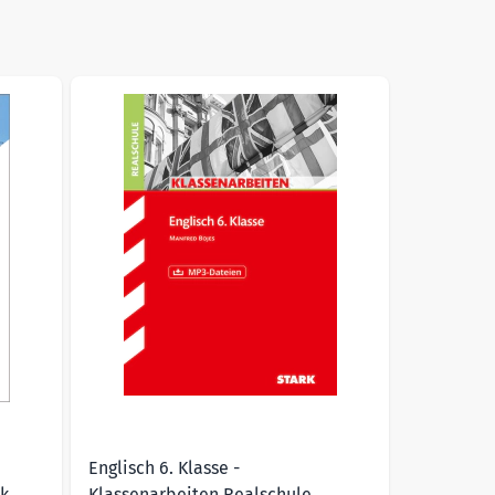
ht to carousel navigation using the skip links.
Englisch 6. Klasse -
k,
Klassenarbeiten Realschule