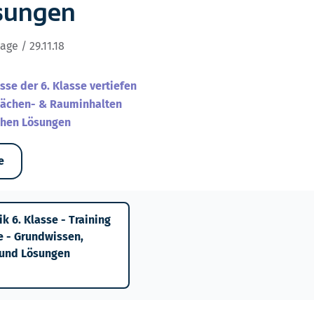
sungen
lage / 29.11.18
se der 6. Klasse vertiefen
lächen- & Rauminhalten
chen Lösungen
e
 6. Klasse - Training
e - Grundwissen,
und Lösungen