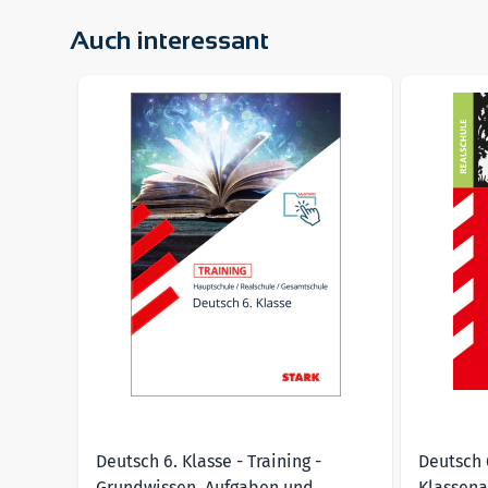
vollständige und ausführliche
Lösungen
zu alle
Auch interessant
Navigating through the elements of the carousel is pos
Press to skip carousel
Deutsch 6. Klasse - Training -
Deutsch 6
Grundwissen, Aufgaben und
Klassena