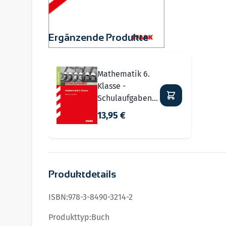
Ergänzende Produkte
Navigating through the elements of the carousel i
Press to skip carousel
Mathematik 6.
Klasse -
Schulaufgaben
Realschule
13,95 €
Produktdetails
ISBN:
978-3-8490-3214-2
Produkttyp:
Buch