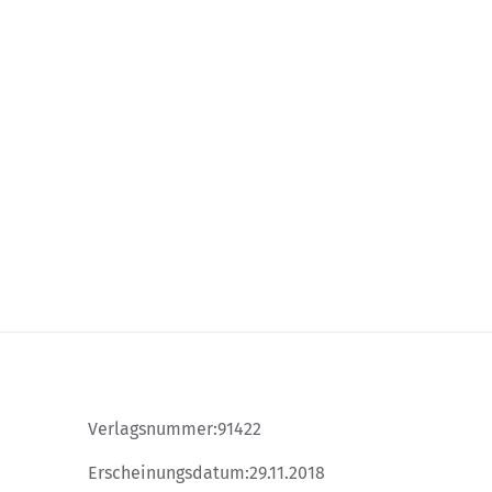
s possible using the tab key. You can skip the carousel or go st
Verlagsnummer:
91422
Erscheinungsdatum:
29.11.2018