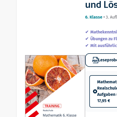
und Lö
6. Klasse
•
3. Auf
Mathekenntnis
Übungen zu F
Mit ausführli
Leseprob
Mathematik
Realschul
Aufgaben 
17,95 €