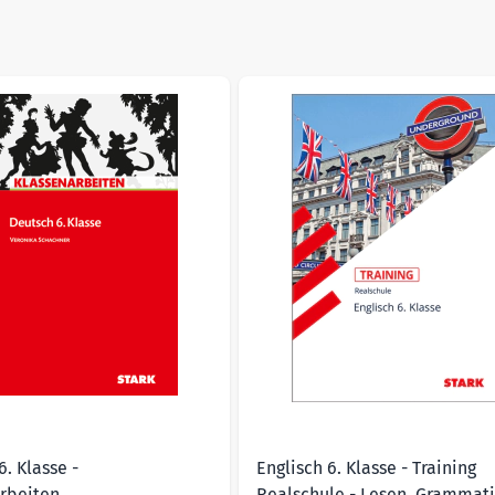
n Aufgaben
sible using the tab key. You can skip the carousel or go straig
. Klasse -
Englisch 6. Klasse - Training
rbeiten
Realschule - Lesen, Grammati