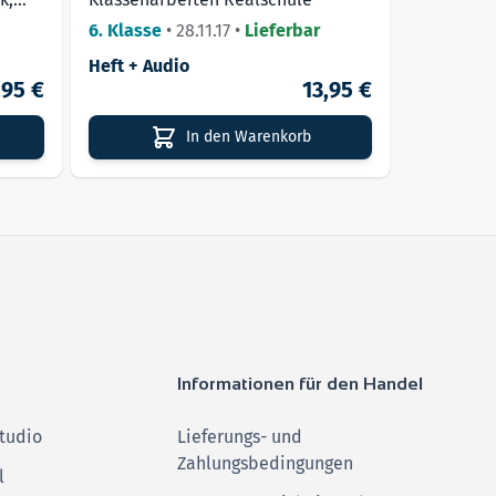
tion
6. Klasse
•
28.11.17
•
Lieferbar
Heft + Audio
,95 €
13,95 €
In den Warenkorb
Informationen für den Handel
tudio
Lieferungs- und
Zahlungsbedingungen
l