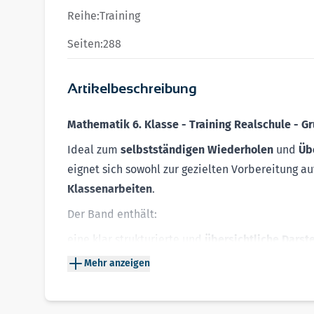
Reihe:
Training
Seiten:
288
Artikelbeschreibung
Mathematik 6. Klasse - Training Realschule - 
Ideal zum
s
elbstständigen
Wiederholen
und
Üb
eignet sich sowohl zur gezielten Vorbereitung a
Klassenarbeiten
.
Der Band enthält:
eine klar strukturierte und
übersichtliche Darst
Gleichungen, Flächeninhalt ebener Figuren
und
Mehr anzeigen
viele anschauliche
Beispiele
mit hilfreichen Ti
über 250 vielseitige
Übungsaufgaben
zum inten