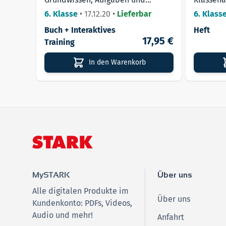
Lösungen
6. Klasse
•
17.12.20
•
Lieferbar
6. Klass
Buch + Interaktives
Heft
17,95 €
Training
In den Warenkorb
MySTARK
Über uns
Alle digitalen Produkte im
Über uns
Kundenkonto: PDFs, Videos,
Audio und mehr!
Anfahrt