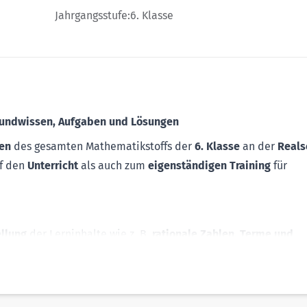
Jahrgangsstufe:
6. Klasse
Grundwissen, Aufgaben und Lösungen
en
des gesamten Mathematikstoffs der
6. Klasse
an der
Reals
uf den
Unterricht
als auch zum
eigenständigen
Training
für
ellung
der Lerninhalte wie z. B.
rationale Zahlen, Terme und
Rauminhalte
pps zum besseren Verständnis
siven
Training