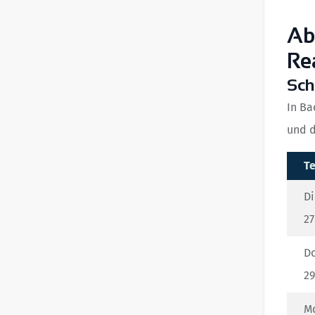
Ab
Re
Sch
In Ba
und d
T
Di
27
Do
29
M