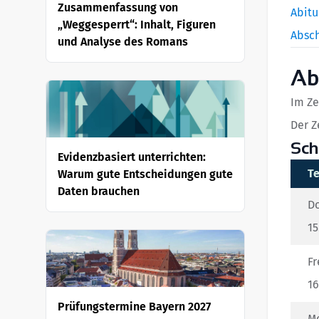
Zusammenfassung von
Abitu
„Weggesperrt“: Inhalt, Figuren
Absch
und Analyse des Romans
Ab
Im Ze
Der Z
Sch
Evidenzbasiert unterrichten:
T
Warum gute Entscheidungen gute
Daten brauchen
Do
15
Fr
16
Prüfungstermine Bayern 2027
M