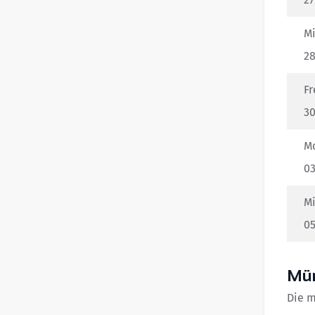
Mi
28
Fr
30
M
03
Mi
05
Mün
Die m