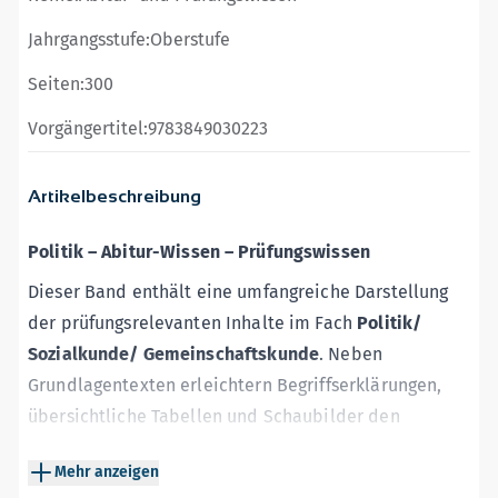
Jahrgangsstufe:
Oberstufe
Seiten:
300
Vorgängertitel:
9783849030223
Artikelbeschreibung
Politik
–
Abitur-Wissen
–
Prüfungswissen
Dieser Band enthält eine umfangreiche Darstellung
der prüfungsrelevanten Inhalte im Fach
Politik/
Sozialkunde/ Gemeinschaftskunde
. Neben
Grundlagentexten erleichtern Begriffserklärungen,
übersichtliche Tabellen und Schaubilder den
Lernprozess. Zur gezielten Vorbereitung
Mehr anzeigen
auf
Klausuren in der Oberstufe
sowie das schriftliche