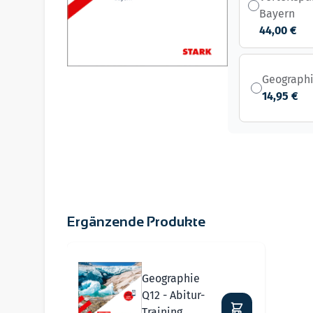
Bayern
44,00 €
Geographi
14,95 €
Ergänzende Produkte
Navigating through the elements of the carousel i
Press to skip carousel
Geographie
Q12 - Abitur-
Training