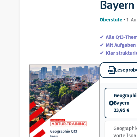
Bayern
Oberstufe
•
1. Au
Alle Q13-The
Mit Aufgaben
Klar strukturi
Leseprob
Geographie
Bayern
23,95 €
Geographi
Vorteilspa