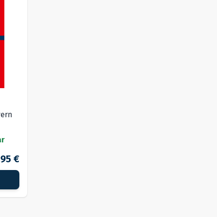
yern
ar
,95 €