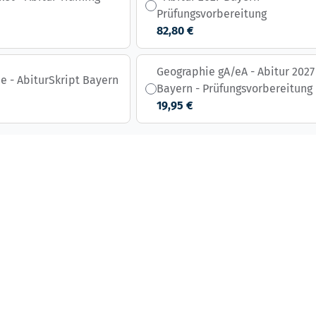
Prüfungsvorbereitung
82,80 €
Geographie gA/eA - Abitur 2027
e - AbiturSkript Bayern
Bayern - Prüfungsvorbereitung
19,95 €
s possible using the tab key. You can skip the carousel or go st