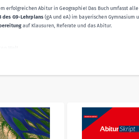
m erfolgreichen Abitur in Geographie! Das Buch umfasst alle
3 des G9-Lehrplans
(gA und eA) im bayerischen Gymnasium 
rbereitung
auf Klausuren, Referate und das Abitur.
rten Welt
ps
und
Zusammenfassungen
- die ideale Unterstützung bei
 können Sie Ihre erworbenen
Kompetenzen
direkt
überprüfe
sible using the tab key. You can skip the carousel or go straig
n Kontrolle
des Lernerfolgs
 sich optimal vorzubereiten und mit Selbstvertrauen in die