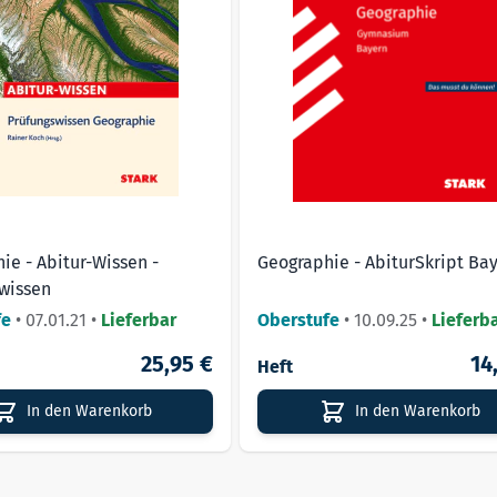
ie - Abitur-Wissen -
Geographie - AbiturSkript Ba
wissen
fe
•
07.01.21
•
Lieferbar
Oberstufe
•
10.09.25
•
Lieferb
25,95 €
14
Heft
In den Warenkorb
In den Warenkorb