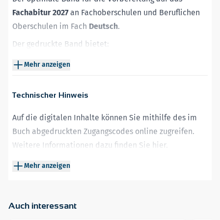
Fachabitur 2027
an Fachoberschulen und Beruflichen
Oberschulen im Fach
Deutsch
.
Der gedruckte Band bietet:
Original-Fachabituraufgaben 2022 bis 2025
– für
Mehr anzeigen
realistische Prüfungssimulationen.
Vollständige,
schülergerechte Lösungen
– ideal zur
Technischer Hinweis
Selbstkontrolle.
Ausführliche
Hinweise und Tipps
zur Bearbeitung der
Auf die digitalen Inhalte können Sie mithilfe des im
Aufgaben
– perfekt zum selbstständigen Lernen.
Buch abgedruckten Zugangscodes online zugreifen.
Weitere Informationen dazu finden Sie
hier
.
Auf der
Plattform MySTARK
haben Sie Zugriff auf:
Neben einem Webbrowser wird Adobe Reader oder
Aktuelle
Original-Fachabituraufgaben 2026
mit
Mehr anzeigen
ein kompatibler anderer PDF-Reader benötigt.
Lösungsvorschlägen
– genau wie in der echten
Prüfung.
Auch interessant
Interaktives Grundlagentraining
zur Analyse von