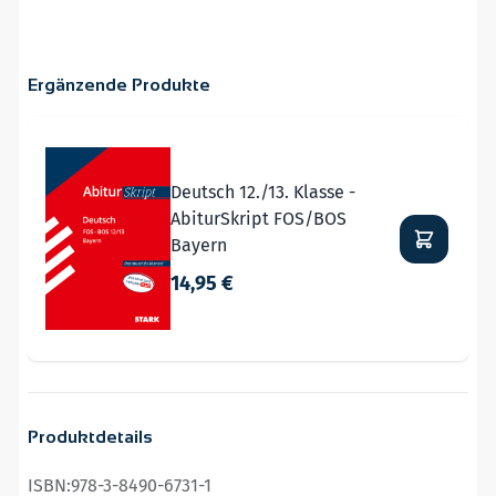
Ergänzende Produkte
Navigating through the elements of the carousel is possible
Press to skip carousel
Deutsch 12./13. Klasse -
AbiturSkript FOS/BOS
Bayern
14,95 €
Produktdetails
ISBN:
978-3-8490-6731-1