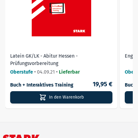
Latein GK/LK - Abitur Hessen -
Engli
Prüfungsvorbereitung
Oberstufe
•
04.09.21
•
Lieferbar
Obers
19,95 €
Buch + Interaktives Training
Buch
In den Warenkorb