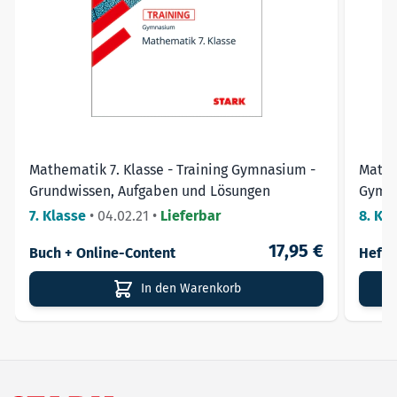
Mathematik 7. Klasse - Training Gymnasium -
Mathe
Grundwissen, Aufgaben und Lösungen
Gymn
7. Klasse
•
04.02.21
•
Lieferbar
8. Kl
17,95 €
Buch + Online-Content
Heft
In den Warenkorb