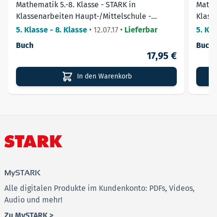
Mathematik 5.-8. Klasse - STARK in
Mathe
Interaktives Lernen
mit dem PC/Laptop/Tablet –
Klassenarbeiten Haupt-/Mittelschule -
Klass
flexibel nach eigenem Tempo lernen.
Brüche und Dezimalbrüche
5. Klasse - 8. Klasse
•
12.07.17
•
Lieferbar
5. Kla
Zahlreiche, zusätzliche Aufgaben
– für noch mehr
Buch
Buch 
Übungsmöglichkeiten.
17,95 €
Sofortige Auswertung & individuelles Feedback
–
ermöglicht eine direkte Lernkontrolle.
In den Warenkorb
Das
Besondere
am Online-Prüfungstraining: Jede
Aufgabe liegt nicht nur einmal, sondern in zahlreichen
Varianten vor, sodass sich die Trainingsmöglichkeiten
vervielfachen.
Hinweis:
Alle Inhalte auf der Plattform MySTARK stehen
MySTARK
bis 31.12.2027 zur Verfügung.
Alle digitalen Produkte im Kundenkonto: PDFs, Videos,
Audio und mehr!
Zu MySTARK >