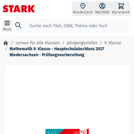
Zum Inhalt springen
Bundesland
MySTARK
Warenkorb
Suche
Menü
/
Lernen für alle Klassen
/
Jahrgangsstufen
/
9. Klasse
/
Mathematik 9. Klasse - Hauptschulabschluss 2027
Niedersachsen - Prüfungsvorbereitung