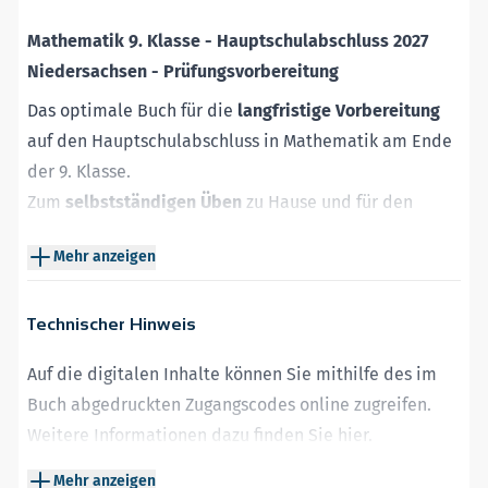
Mathematik 9. Klasse - Hauptschulabschluss 2027
Niedersachsen - Prüfungsvorbereitung
Das optimale Buch für die
langfristige Vorbereitung
auf den Hauptschulabschluss in Mathematik am Ende
der 9. Klasse.
Zum
selbstständigen Üben
zu Hause und für den
Einsatz im
Unterricht ab der 8. Klasse
.
Mehr anzeigen
Das gedruckte Buch bietet:
Original-Prüfungsaufgaben 2023 bis 2025
– zur
Technischer Hinweis
realistischen Prüfungssimulation.
Ausführliches Training
mit
vielen Übungsaufgaben
–
Auf die digitalen Inhalte können Sie mithilfe des im
für punktgenaues Üben aller geforderten
Buch abgedruckten Zugangscodes online zugreifen.
Prüfungsthemen.
Weitere Informationen dazu finden Sie
hier
.
Hilfreiche
Hinweise und Tipps zur Prüfung
– für mehr
Internetzugang
Mehr anzeigen