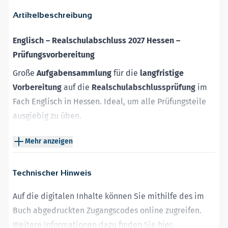
Artikelbeschreibung
Englisch – Realschulabschluss 2027 Hessen –
Prüfungsvorbereitung
Große
Aufgabensammlung
für die
langfristige
Vorbereitung
auf die
Realschulabschlussprüfung
im
Fach Englisch in Hessen. Ideal, um alle Prüfungsteile
ausgiebig zu üben
.
Das gedruckte Buch bietet:
Mehr anzeigen
die
Original-Prüfungsaufgaben
der Jahre 2020 bis
2025 – intensive Vorbereitung mit
authentischem
Technischer Hinweis
Prüfungsmaterial
Übungsaufgaben
im
Stil der Prüfung
– für mehr
Auf die digitalen Inhalte können Sie mithilfe des im
Sicherheit im Umgang mit typischen
Buch abgedruckten Zugangscodes online zugreifen.
Aufgabenstellungen
Weitere Informationen dazu finden Sie
hier
.