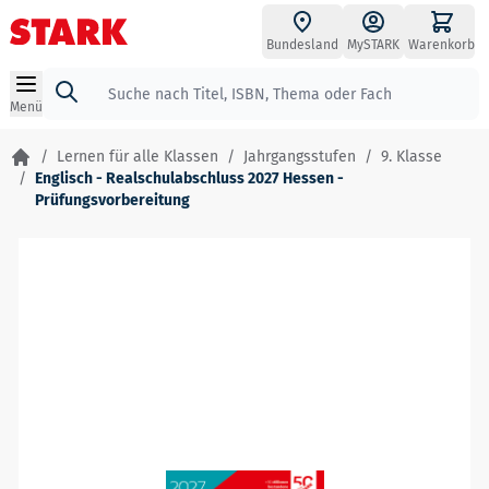
Zum Inhalt springen
Bundesland
MySTARK
Warenkorb
Suche
Menü
/
Lernen für alle Klassen
/
Jahrgangsstufen
/
9. Klasse
/
Englisch - Realschulabschluss 2027 Hessen -
Prüfungsvorbereitung