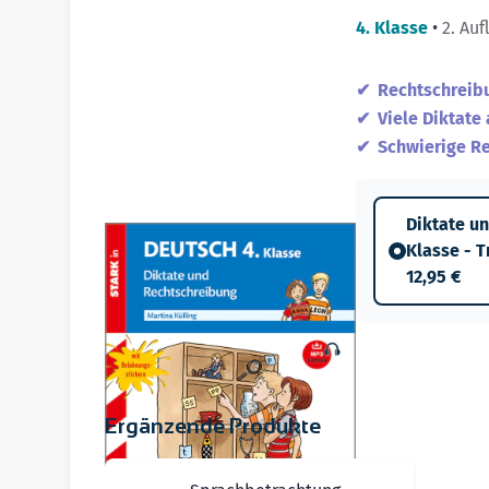
4. Klasse
•
2. Auf
Rechtschreibu
Viele Diktate
Schwierige Re
Diktate u
Klasse - 
12,95 €
Ergänzende Produkte
Navigating through the elements of the carousel i
Press to skip carousel