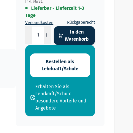
Inkl. MwSt.
Lieferbar - Lieferzeit 1-3
Tage
Rückgaberecht
Versandkosten
Menge
In den
Warenkorb
Bestellen als
Lehrkraft/Schule
Erhalten Sie als
Lehrkraft/Schule
besondere Vorteile und
Angebote
raight to carousel navigation using the skip links.