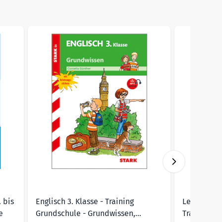
ht to carousel navigation using the skip links.
 bis
Englisch 3. Klasse - Training
Leseversteh
e
Grundschule - Grundwissen,
Training G