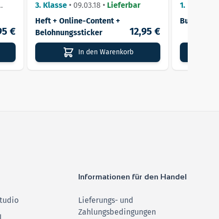
Aufgaben und Lösungen
Grundwisse
3. Klasse
•
09.03.18
•
Lieferbar
1. Klasse -
Lösungen
Lieferbar
Heft + Online-Content +
Buch
95 €
12,95 €
Belohnungssticker
In den Warenkorb
Informationen für den Handel
tudio
Lieferungs- und
Zahlungsbedingungen
l