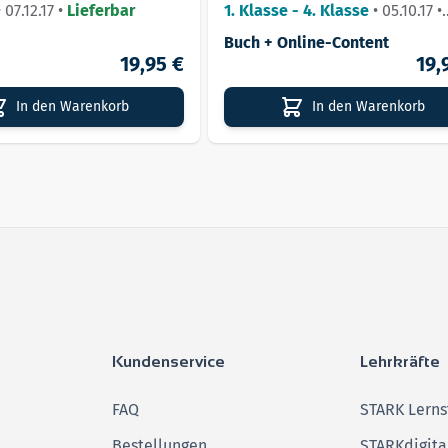
 und Lösungen
•
07.12.17
•
Lieferbar
1. Klasse - 4. Klasse
•
05.10.17
•
Lieferbar
Buch + Online-Content
19,95 €
19,
In den Warenkorb
In den Warenkorb
Kundenservice
Lehrkräfte
FAQ
STARK Lerns
Bestellungen
STARKdigita