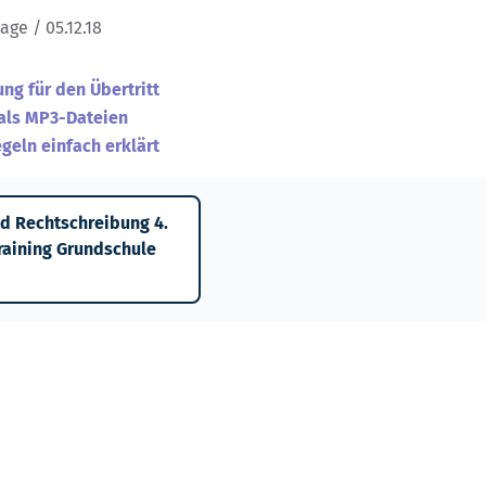
lage / 05.12.18
ng für den Übertritt
 als MP3-Dateien
geln einfach erklärt
nd Rechtschreibung 4.
Training Grundschule
s possible using the tab key. You can skip the carousel or go st