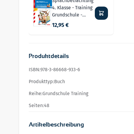
Sprachbetrachtung
4. Klasse - Training
Grundschule -
Grundwissen,
12,95 €
Aufgaben und
Lösungen
Produktdetails
ISBN:
978-3-86668-933-6
Produkttyp:
Buch
Reihe:
Grundschule Training
Seiten:
48
Artikelbeschreibung