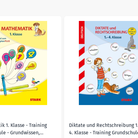
sible using the tab key. You can skip the carousel or go straig
duktanzeige
k 1. Klasse - Training
Diktate und Rechtschreibung 1.
le - Grundwissen,
4. Klasse - Training Grundschul