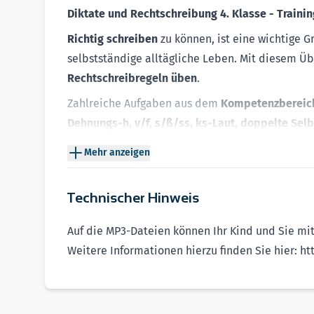
Diktate und Rechtschreibung 4. Klasse - Traini
Richtig schreiben
zu können, ist eine wichtige 
selbstständige alltägliche Leben. Mit diesem 
Rechtschreibregeln
üben
.
Zahlreiche Aufgaben aus dem
Kompetenzbereic
Dehnungs-h, v/f, s/ß/ss, ks-Laut, doppelte Sel
Infokästen
mit verständlichen
Regeln
Mehr anzeigen
Tipps
bei kniffligen Aufgaben
Diktate
zu allen Kapiteln als
MP3-Dateien zum 
Technischer Hinweis
Herausnehmbares Lösungsheft
mit nachvollzie
Themen aus der
Erlebniswelt
der Kinder
Auf die MP3-Dateien können Ihr Kind und Sie mi
Bunte
Illustrationen
und
Belohnungssticker
Weitere Informationen hierzu finden Sie hier:
ht
Anna und Leon als motivierende Begleitfiguren
Neben jedem Lehrbuch einsetzbar
Auch geeignet zur Vorbereitung auf den
Übertrit