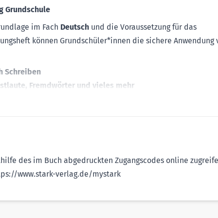
ng Grundschule
Grundlage im Fach
Deutsch
und die Voraussetzung für das
Übungsheft können Grundschüler*innen die sichere Anwendung 
h Schreiben
bstlaute, Fremdwörter und vieles mehr
Download
hbaren
Lösungen
thilfe des im Buch abgedruckten Zugangscodes online zugreife
tps://www.stark-verlag.de/mystark
t an eine weiterführende Schule