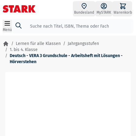
Zum Inhalt springen
Bundesland
MySTARK
Warenkorb
Suche
Menü
/
Lernen für alle Klassen
/
Jahrgangsstufen
/
1. bis 4. Klasse
/
Deutsch - VERA 3 Grundschule - Arbeitsheft mit Lösungen -
Hörverstehen