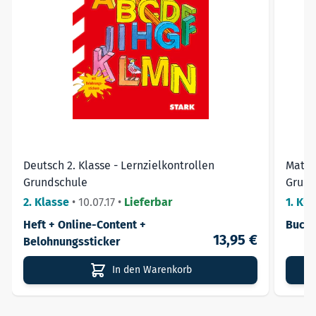
Deutsch 2. Klasse - Lernzielkontrollen
Mathe
Grundschule
Grund
2. Klasse
•
10.07.17
•
Lieferbar
1. Kla
Heft + Online-Content +
Buch
13,95 €
Belohnungssticker
In den Warenkorb