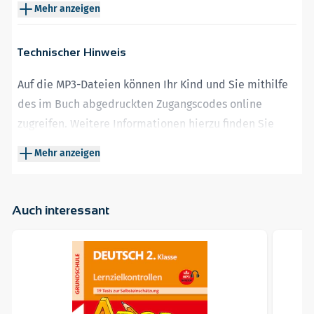
Mehr anzeigen
Schwierigkeitsstufen
: multiple choice,
Zuordnungsaufgaben, offene Aufgaben
Technischer Hinweis
Verschiedene
Textsorten
: Podcast, Interview, Märchen,
Sachtext usw.
Auf die MP3-Dateien können Ihr Kind und Sie mithilfe
Alle
Hördateien
zum
Download
verfügbar
des im Buch abgedruckten Zugangscodes online
zugreifen. Weitere Informationen hierzu finden Sie
hier:
https://www.stark-verlag.de/mystark
Mehr anzeigen
Auch interessant
Navigating through the elements of the carousel is possible 
Press to skip carousel
Weiter zur Navigation in der Produkt