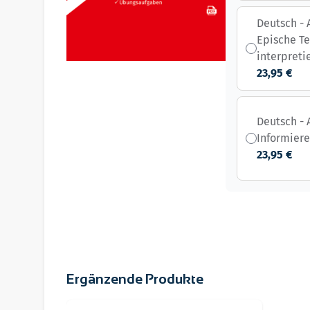
Deutsch - 
Epische Te
interpreti
23,95 €
Deutsch - 
Informier
23,95 €
Ergänzende Produkte
Navigating through the elements of the carousel i
Press to skip carousel