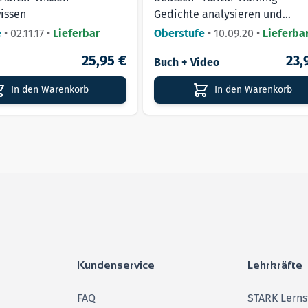
issen
Gedichte analysieren und
interpretieren
e
•
02.11.17
•
Lieferbar
Oberstufe
•
10.09.20
•
Lieferba
25,95 €
23,
Buch + Video
In den Warenkorb
In den Warenkorb
Kundenservice
Lehrkräfte
FAQ
STARK Lerns