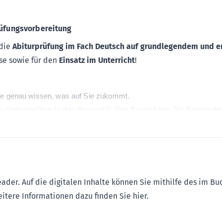
rüfungsvorbereitung
 die
Abiturprüfung im Fach Deutsch auf grundlegendem und 
se sowie für den
Einsatz im Unterricht
!
ie genau wissen, was auf Sie zukommt.
: Gegenwelten in der Romantik (
Der Runenberg; Die Bergwerke
endenzen der Erzählliteratur
(Heimsuchung; Sibirien)
; Sprache 
ammenhängen
der Jahre 2024 und 2025
che Tipps zur Bearbeitung
– perfekt zur Selbstkontrolle
er. Auf die digitalen Inhalte können Sie mithilfe des im Bu
auf der
Plattform MySTARK
mit folgenden Inhalten:
eitere Informationen dazu finden Sie
hier
.
ösungsvorschlägen
– Ihr letzter Test vor dem Ernstfall
 Aufgaben
zur
Analyse von literarischen und pragmatischen Te