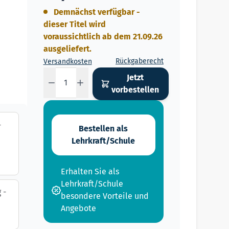
Demnächst verfügbar -
dieser Titel wird
voraussichtlich ab dem 21.09.26
ausgeliefert.
Rückgaberecht
Versandkosten
Menge
Jetzt
vorbestellen
-
Bestellen als
Lehrkraft/Schule
Erhalten Sie als
Lehrkraft/Schule
 -
besondere Vorteile und
Angebote