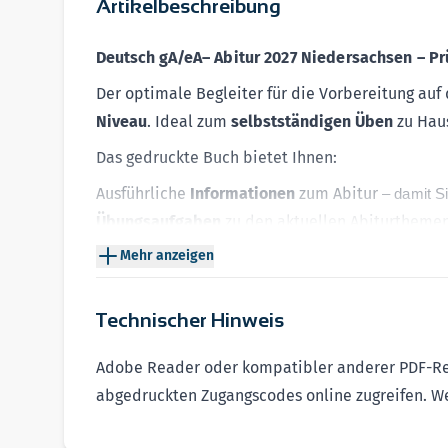
Artikelbeschreibung
Deutsch gA/eA
–
Abitur 2027 Niedersachsen – P
Der optimale Begleiter für die Vorbereitung auf
Niveau
. Ideal zum
selbstständigen Üben
zu Hau
Das gedruckte Buch bietet Ihnen:
Ausführliche
Informationen
zum Abitur
– damit S
Übungsaufgaben
zu den aktuellen Abiturthemen
Falun; Des Lebens Überfluß
); Neue und neueste T
Mehr anzeigen
politisch-gesellschaftlichen Verwendungszus
Auswahl relevanter
Original-Prüfungsaufgaben
Technischer Hinweis
Vollständig ausformulierte
Lösungen
und hilfrei
Adobe Reader oder kompatibler anderer PDF-Read
Zusätzliche Unterstützung erhalten Sie exklusiv 
abgedruckten Zugangscodes online zugreifen. W
Aktuelle
Original-Prüfungsaufgaben 2026
mit L
Interaktives Training
mit
abwechslungsreichen