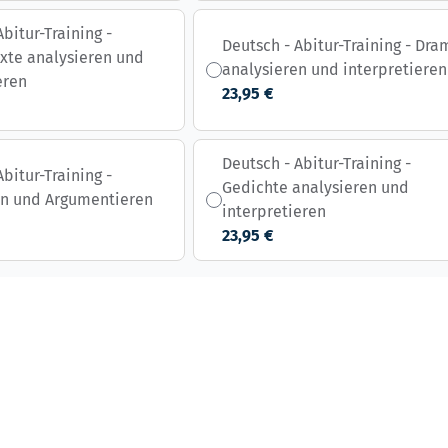
Abitur-Training -
Deutsch - Abitur-Training - Dr
xte analysieren und
analysieren und interpretieren
eren
23,95 €
Deutsch - Abitur-Training -
Abitur-Training -
Gedichte analysieren und
en und Argumentieren
interpretieren
23,95 €
s possible using the tab key. You can skip the carousel or go st