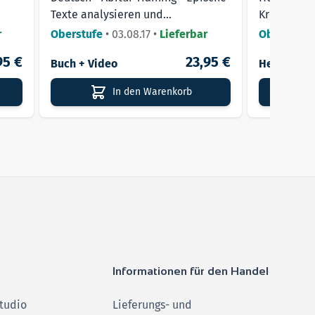
Texte analysieren und
Krug - Deut
interpretieren
r
Oberstufe
•
03.08.17
•
Lieferbar
Oberstufe
95 €
23,95 €
Buch + Video
Heft
In den Warenkorb
Informationen für den Handel
tudio
Lieferungs- und