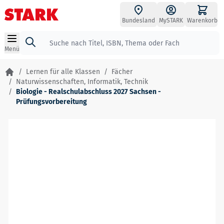
Zum Inhalt springen
Bundesland
MySTARK
Warenkorb
Suche
Menü
/
Lernen für alle Klassen
/
Fächer
/
Naturwissenschaften, Informatik, Technik
/
Biologie - Realschulabschluss 2027 Sachsen -
Prüfungsvorbereitung