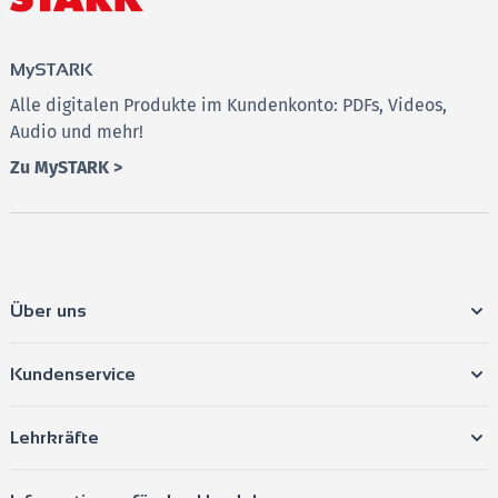
Hinweis:
Alle Inhalte auf der Plattform
MySTARK
stehen
bis 31.12.2027 zur Verfügung.
MySTARK
➔
Starten Sie jetzt mit der Vorbereitung und gehen Sie
Alle digitalen Produkte im Kundenkonto: PDFs, Videos,
beruhigt in die Prüfung!
Audio und mehr!
Zu MySTARK >
Über uns
Kundenservice
Lehrkräfte