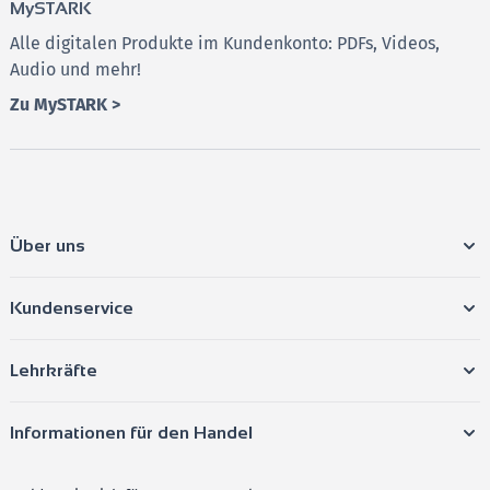
MySTARK
Lösungen
Alle digitalen Produkte im Kundenkonto: PDFs, Videos,
Zusätzlich als PDF weitere
Original-Abituraufgaben
–
Audio und mehr!
für noch mehr Übungsmöglichkeiten.
Zu MySTARK >
Lernvideos
zur CAS-Nutzung
–
typische
Vorgehensweise anschaulich erklärt.
Lernvideos
zu allen Aufgaben aus Prüfungsteil A der
Jahrgänge 2021 und 2022
–
für noch besseres
Verständnis.
Über uns
Online-Prüfungstraining
–
der einzigartige digitale
Lernbaustein von STARK!
Kundenservice
Das
Online-Prüfungstraining
bietet:
Interaktives
Lernen mit dem PC/Laptop/Tablet –
Lehrkräfte
flexibel und nach eigenem Tempo
Zahlreiche, zusätzliche Aufgaben
zum
Informationen für den Handel
hilfsmittelfreien Teil des Abiturs