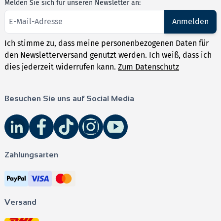
Sofortige Auswertung & individuelles Feedback
für
Melden Sie sich für unseren Newsletter an:
effizientes Üben
Anmelden
Videos
mit Erklärungen zu zentralen Themen
für ein
tieferes Verständnis
Ich stimme zu, dass meine personenbezogenen Daten für
den Newsletterversand genutzt werden. Ich weiß, dass ich
Das
Besondere
: Jede Aufgabe liegt nicht nur einmal,
dies jederzeit widerrufen kann.
Zum Datenschutz
sondern in zahlreichen Varianten vor, sodass sich die
Trainingsmöglichkeiten vervielfachen.
Besuchen Sie uns auf Social Media
Zahlungsarten
Beispielvideo zur CAS-Nutzung anschauen:
Extrempunkte
Versand