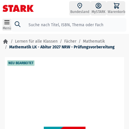
Zum Inhalt springen
Bundesland
MySTARK
Warenkorb
Suche
Menü
/
Lernen für alle Klassen
/
Fächer
/
Mathematik
/
Mathematik LK - Abitur 2027 NRW - Prüfungsvorbereitung
NEU BEARBEITET