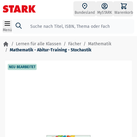
Zum Inhalt springen
Bundesland
MySTARK
Warenkorb
Suche
Menü
/
Lernen für alle Klassen
/
Fächer
/
Mathematik
/
Mathematik - Abitur-Training - Stochastik
NEU BEARBEITET