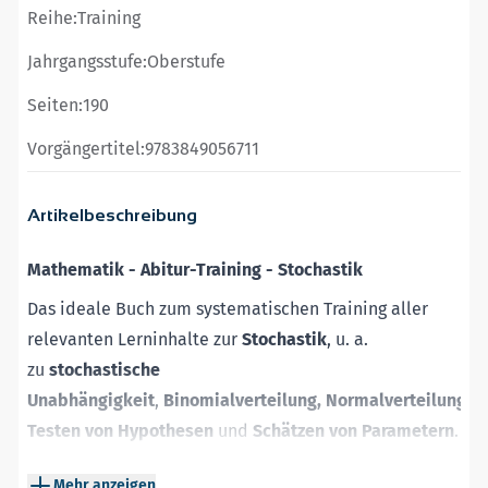
Reihe:
Training
Jahrgangsstufe:
Oberstufe
Seiten:
190
Vorgängertitel:
9783849056711
Artikelbeschreibung
Mathematik - Abitur-Training - Stochastik
Das ideale Buch zum systematischen Training aller
relevanten Lerninhalte zur
Stochastik
, u. a.
zu
stochastische
Unabhängigkeit
,
Binomialverteilung,
Normalverteilung,
Testen von Hypothesen
und
Schätzen von Parametern
.
Übersichtliche Darstellung des Unterrichtsstoffs
Mehr anzeigen