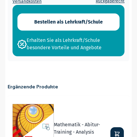
Rückgaberecht
Versandkosten
Bestellen als Lehrkraft/Schule
Erhalten Sie als Lehrkraft/Schule
besondere Vorteile und Angebote
Ergänzende Produkte
Navigating through the elements of the carousel is possible
Press to skip carousel
Weiter zur Navigation in der Produk
Mathematik - Abitur-
Training - Analysis