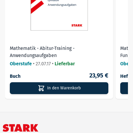
➔ Legen Sie jetzt den Grundstein für Ihren Lernerfolg!
Mathematik - Abitur-Training -
Mathe
Anwendungsaufgaben
Funkt
Oberstufe
•
27.07.17
•
Lieferbar
Obers
23,95 €
Buch
Heft
In den Warenkorb