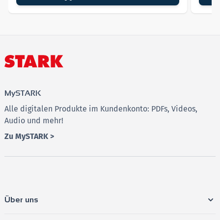
Univ.-Prof.
Dr. iur. Thomas Giegerich LL.M. (Univ. of
Virginia)
Direktor des Europa-Instituts
Lehrstuhl für Europarecht, Völkerrecht und
Öffentliches Recht
MySTARK
Alle digitalen Produkte im Kundenkonto: PDFs, Videos,
Audio und mehr!
Zu MySTARK >
Über uns