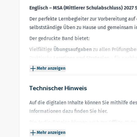
Englisch
–
MSA (Mittlerer Schulabschluss) 2027 
Der perfekte Lernbegleiter zur Vorbereitung au
selbstständige Üben zu Hause und gemeinsam i
Der gedruckte Band bietet:
Vielfältige
Übungsaufgaben
zu allen Prüfungsbe
Praktische
Lerntipps und Strategien
– für nachh
Original-Prüfung 2025
und pa
ssgenaue
Aufgaben
Mehr anzeigen
Prüfungsbedingungen
Ein herausnehmbares
Lösungsheft
– mit ausfüh
Technischer Hinweis
Bearbeitung
Auf die digitalen Inhalte können Sie mithilfe d
Auf der
Plattform MySTARK
haben Sie Zugriff auf
Informationen dazu finden Sie
hier
.
Aktuelle
Prüfungsaufgaben 2026
– ideal als letz
Die Audio-Dateien können auch zur Offline-Nut
MP3-Dateien
zur Vorbereitung auf den Hörverste
Die interaktiven Aufgaben und MindCards könne
Mehr anzeigen
I
nteraktives
Grundlagentraining
zum Schließen 