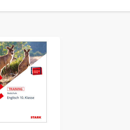
ernkarten in einer Web-App. Eine Installation über einen App-
nd zu Hörverstehens-Strategien
en hilfreicher Wendungen
zum Schreiben und Sprechen
tehen bis 31.12.2027 zur Verfügung.
sible using the tab key. You can skip the carousel or go straig
hl in die Abschlussprüfung gehen.