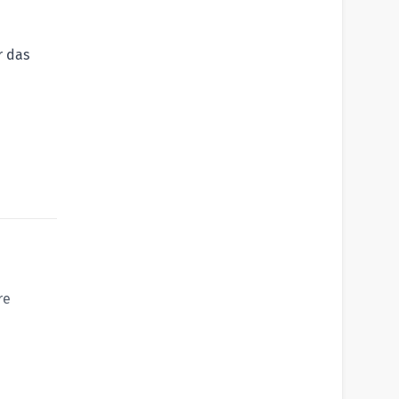
r das
chen
ps
zur
re