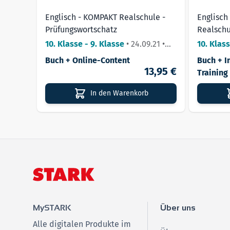
Englisch - KOMPAKT Realschule -
Englisch 
Prüfungswortschatz
Realschu
Wortscha
10. Klasse - 9. Klasse
•
24.09.21
•
10. Klas
Lieferbar
Buch + Online-Content
Buch + I
13,95 €
Training
In den Warenkorb
MySTARK
Über uns
Alle digitalen Produkte im