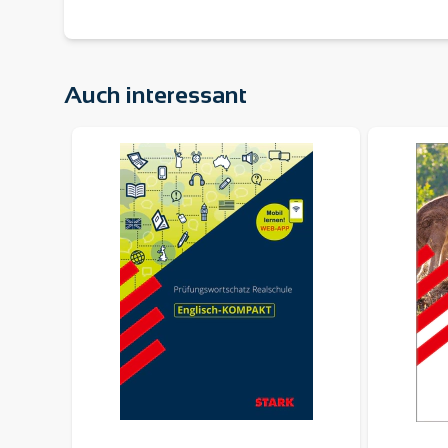
Bei den MindCards handelt es sich um digitale L
Lernvideos
zur Grammatik, zum Vokabellernen u
nicht notwendig.
Kurzgrammatik
zum schnellen Nachschlagen
D
igitale
Lernkarten
(
MindCards
) zum Wiederhol
Auch interessant
Hinweis:
Alle Inhalte auf der Plattform
MySTARK
s
Navigating through the elements of the carousel is pos
Press to skip carousel
➔ Jetzt vorbereiten – und mit einem guten Gefü
Interaktives Training hier kostenlos testen
MindCards hier kostenlos testen