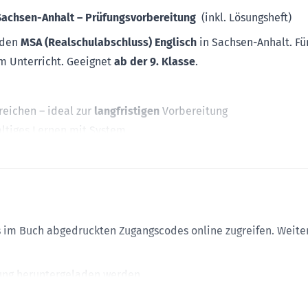
Sachsen-Anhalt
–
Prüfungsvorbereitung
(inkl. Lösungsheft)
f den
MSA (
Realschulabschluss)
Englisch
in Sachsen-Anhalt
. Fü
m Unterricht. Geeignet
ab der 9. Klasse
.
reichen
– ideal zur
langfristigen
Vorbereitung
altiges Lernen mit System
 im Stil der Abschlussprüfung
–
zum Training unter realistis
rlichen
Lösungen
zu allen Aufgaben und vielen hilfreichen
Tip
es im Buch abgedruckten Zugangscodes online zugreifen. Weite
:
ter Test für den „Ernstfall“
zung heruntergeladen werden.
hens-Teil der Prüfung
n ausschließlich online verwendet werden.
von Lernlücken