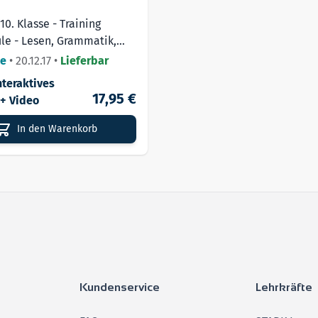
10. Klasse - Training
le - Lesen, Grammatik,
tz, Schreiben, Mediation
se
•
20.12.17
•
Lieferbar
nteraktives
17,95 €
 + Video
In den Warenkorb
Kundenservice
Lehrkräfte