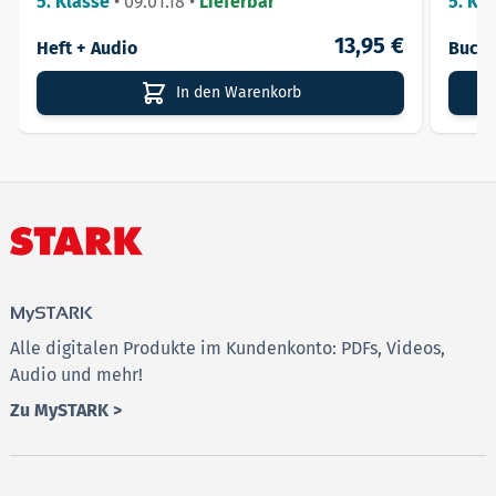
5. Klasse
•
09.01.18
•
Lieferbar
5. Kla
13,95 €
Heft + Audio
Buch 
In den Warenkorb
MySTARK
Alle digitalen Produkte im Kundenkonto: PDFs, Videos,
Audio und mehr!
Zu MySTARK >