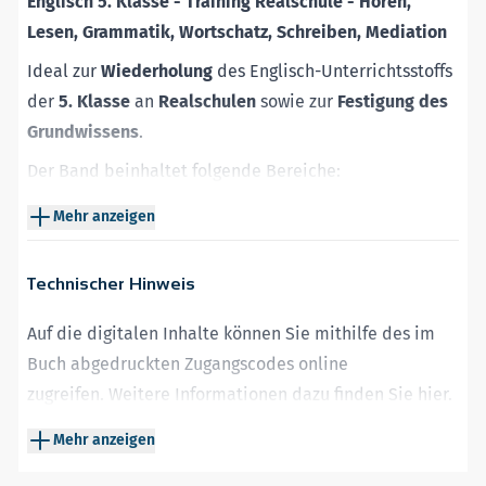
Englisch 5. Klasse - Training Realschule - Hören,
Lesen, Grammatik, Wortschatz, Schreiben, Mediation
Ideal zur
Wiederholung
des Englisch-Unterrichtsstoffs
der
5. Klasse
an
Realschulen
sowie zur
Festigung des
Grundwissens
.
Der Band beinhaltet folgende Bereiche:
Leseverstehen
Mehr anzeigen
Hörverstehen
Hörsehverstehen
Technischer Hinweis
Grammatik
Wortschatz
Auf die digitalen Inhalte können Sie mithilfe des im
Schreiben
Buch abgedruckten Zugangscodes online
Sprachmittlung
zugreifen.
Weitere Informationen dazu finden Sie
hier
.
Mit leicht verständlichen Grammatikerklärungen,
Die Audio- und Videodateien können auch zur Offline-
Mehr anzeigen
abwechslungsreichen Übungen und Lösungen zu allen
Nutzung heruntergeladen werden.