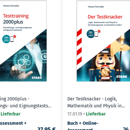
ning 2000plus -
Der Testknacker - Logik,
ungs- und Eignungstests
Mathematik und Physik in
ich bestehen -
Einstellungstests
•
Lieferbar
17.01.19
•
Lieferbar
chrader
Assessment +
Buch + Online-
37,95 €
24