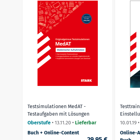
Testsimulationen MedAT -
Testtrai
Testaufgaben mit Lösungen
Einstell
erfolgre
Oberstufe
•
13.11.20
•
Lieferbar
10.01.19
Hesse/S
Buch + Online-Content
Online-
29,95 €