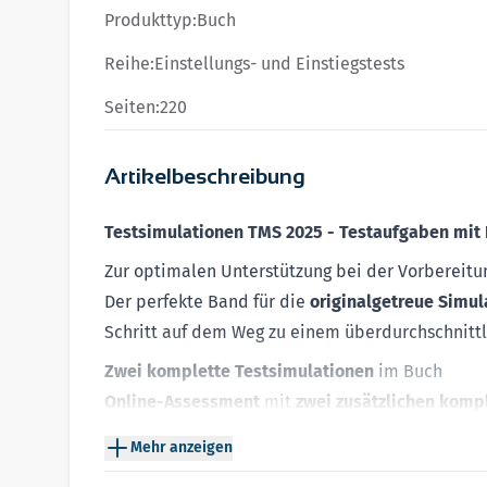
Produkttyp:
Buch
Reihe:
Einstellungs- und Einstiegstests
Seiten:
220
Artikelbeschreibung
Testsimulationen TMS 2025 - Testaufgaben mit
Zur optimalen Unterstützung bei der Vorbereitu
Der perfekte Band für die
originalgetreue Simul
Schritt auf dem Weg zu einem überdurchschnittl
Zwei komplette Testsimulationen
im Buch
Online-Assessment
mit
zwei zusätzlichen komp
Dem
aktuellen Originaltest
nachempfundene Auf
Mehr anzeigen
Überprüfung des Kenntnisstandes
bei allen acht