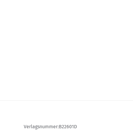
s possible using the tab key. You can skip the carousel or go st
Verlagsnummer:
B22601D