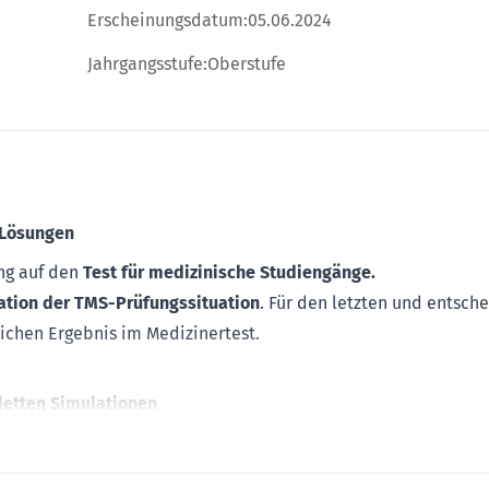
Erscheinungsdatum:
05.06.2024
Jahrgangsstufe:
Oberstufe
 Lösungen
ng auf den
Test für medizinische Studiengänge.
ation der TMS-Prüfungssituation
. Für den letzten und entsc
ichen Ergebnis im Medizinertest.
letten Simulationen
gabenstellungen
 Untertests
:
Muster zuordnen, Medizinisch-naturwissenschaftli