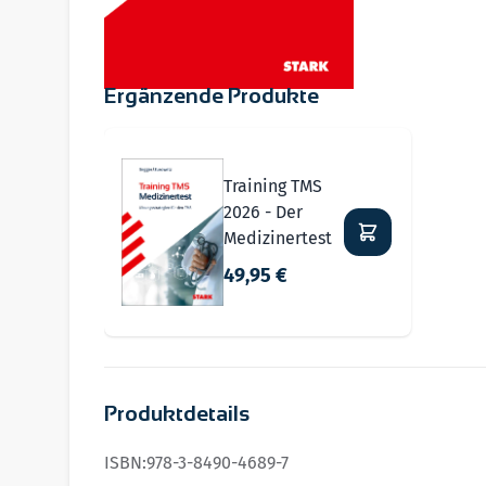
Ergänzende Produkte
Navigating through the elements of the carousel i
Press to skip carousel
Training TMS
2026 - Der
Medizinertest
49,95 €
Produktdetails
ISBN:
978-3-8490-4689-7