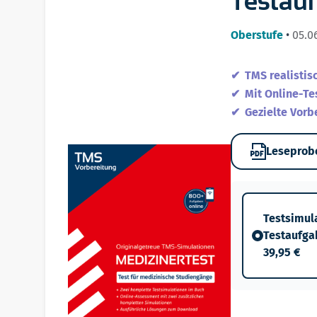
Testau
Oberstufe
•
05.0
TMS realistis
Mit Online-T
Gezielte Vorb
Leseprob
Testsimul
Testaufga
39,95 €