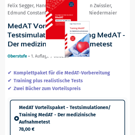
Felix Segger, Hannes Wegner, Benjamin Zwissler,
Edmund Constantin Niederau, Katrin Niedermaier
MedAT Vorteilspaket -
Testsimulationen/ Training MedAT -
Der medizinische Aufnahmetest
Oberstufe
•
1. Auflage / 08.02.23
Komplettpaket für die MedAT-Vorbereitung
Training plus realistische Tests
Zwei Bücher zum Vorteilspreis
MedAT Vorteilspaket - Testsimulationen/
Training MedAT - Der medizinische
Aufnahmetest
78,00 €