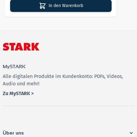
Ausführliche Lösungen
zur Selbstkontrolle und
In den Warenkorb
gezielten Fehleranalyse
Strategien & Tipps
zur Bearbeitung der einzelnen
Untertests
Hilfreiche Informationen
zum Ablauf des MedAT und
zu offiziellen Vorgaben
2. Testsimulationen MedAT – Testaufgaben mit
MySTARK
Lösungen
Alle digitalen Produkte im Kundenkonto: PDFs, Videos,
Simuliere den Testtag und optimiere deine Leistung
Audio und mehr!
mit zwei kompletten
MedAT-Simulationen
:
Zu MySTARK >
Originalgetreue MedAT Aufgaben
mit allen Untertests
in Prüfungsform
Zeitvorgaben und Bearbeitungshinweise
zur
realistischen Selbstüberprüfung
Über uns
Ausführliche Lösungen
zur Analyse deiner Ergebnisse