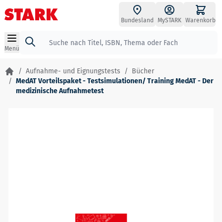
Zum Inhalt springen
Bundesland
MySTARK
Warenkorb
Suche
Menü
/
Aufnahme- und Eignungstests
/
Bücher
/
MedAT Vorteilspaket - Testsimulationen/ Training MedAT - Der
medizinische Aufnahmetest