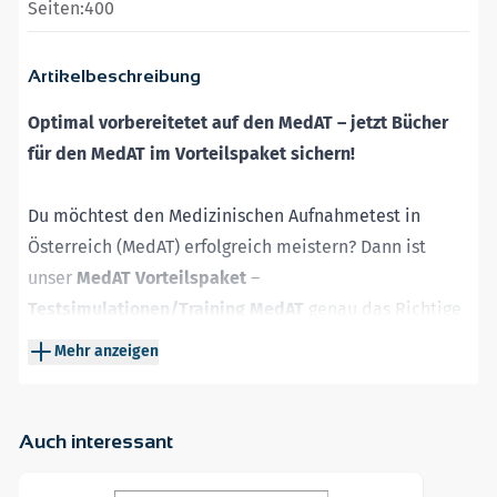
Seiten:
400
Artikelbeschreibung
Optimal vorbereitetet auf den MedAT – jetzt Bücher
für den MedAT im Vorteilspaket sichern!
Du möchtest den Medizinischen Aufnahmetest in
Österreich (MedAT) erfolgreich meistern? Dann ist
unser
MedAT Vorteilspaket
–
Testsimulationen/Training MedAT
genau das Richtige
für dich! Unsere zwei Bücher für den MedAT bieten die
Mehr anzeigen
perfekte Kombination aus gezieltem Training und
realitätsnaher Testsimulation.
Auch interessant
Das MedAT Vorteilspaket bietet dir:
Navigating through the elements of the carousel is possible 
Press to skip carousel