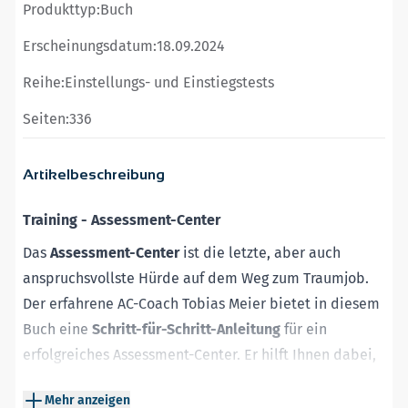
Produkttyp:
Buch
Erscheinungsdatum:
18.09.2024
Reihe:
Einstellungs- und Einstiegstests
Seiten:
336
Artikelbeschreibung
Training - Assessment-Center
Das
Assessment-Center
ist die letzte, aber auch
anspruchsvollste Hürde auf dem Weg zum Traumjob.
Der erfahrene AC-Coach Tobias Meier bietet in diesem
Buch eine
Schritt-für-Schritt-Anleitung
für ein
erfolgreiches Assessment-Center. Er hilft Ihnen dabei,
sich in
kürzester Zeit
auf dieses spezielle
Mehr anzeigen
Auswahlverfahren vorzubereiten. Jeder Aufgabentyp