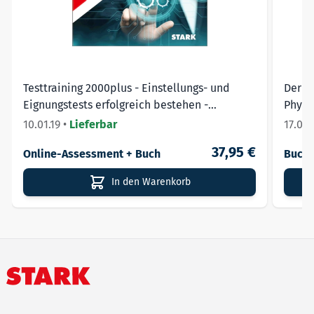
Testtraining 2000plus - Einstellungs- und
Der T
Eignungstests erfolgreich bestehen -
Physik
Hesse/Schrader
10.01.19
•
Lieferbar
17.01.
37,95 €
Online-Assessment + Buch
Buch 
In den Warenkorb