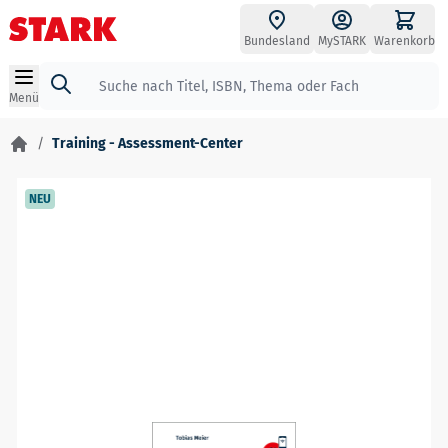
Zum Inhalt springen
Bundesland
MySTARK
Warenkorb
Suche
Menü
/
Training - Assessment-Center
NEU