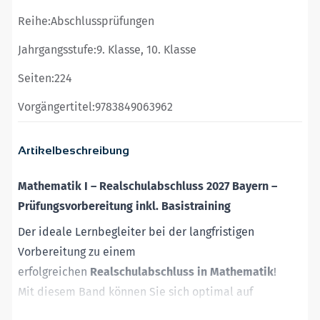
Reihe:
Abschlussprüfungen
Jahrgangsstufe:
9. Klasse, 10. Klasse
Seiten:
224
Vorgängertitel:
9783849063962
Artikelbeschreibung
Mathematik I
–
Realschulabschluss 2027
Bayern
–
Prüfungsvorbereitung
inkl. Basistraining
Der ideale Lernbegleiter
bei der langfristigen
Vorbereitung
zu einem
erfolgreichen
Realschulabschluss
in
Mathematik
!
Mit diesem Band können Sie sich optimal auf
die
Abschlussprüfung
in Mathe
in der