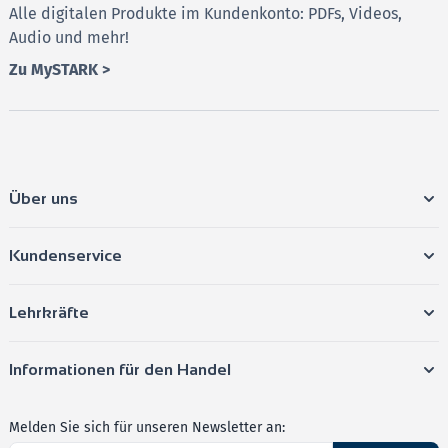
Alle digitalen Produkte im Kundenkonto: PDFs, Videos,
Zusätzlich als PDF weitere
Original-Abituraufgaben
–
Audio und mehr!
für noch mehr Übungsmöglichkeiten.
Zu MySTARK >
Lernvideos
zur CAS-Nutzung – typische
Vorgehensweise anschaulich erklärt.
Lernvideos
zu allen Aufgaben aus Prüfungsteil A der
Jahrgänge 2021 und 2022 – für noch besseres
Verständnis.
Über uns
Online-Prüfungstraining
– der einzigartige digitale
Lernbaustein von STARK!
Kundenservice
Das
Online-Prüfungstraining
bietet:
Interaktives
Lernen mit dem PC/Laptop/Tablet –
Lehrkräfte
flexibel und nach eigenem Tempo
Zahlreiche, zusätzliche Aufgaben
zum
Informationen für den Handel
hilfsmittelfreien Teil des Abiturs
Sofortige Auswertung & individuelles Feedback
für
Melden Sie sich für unseren Newsletter an: