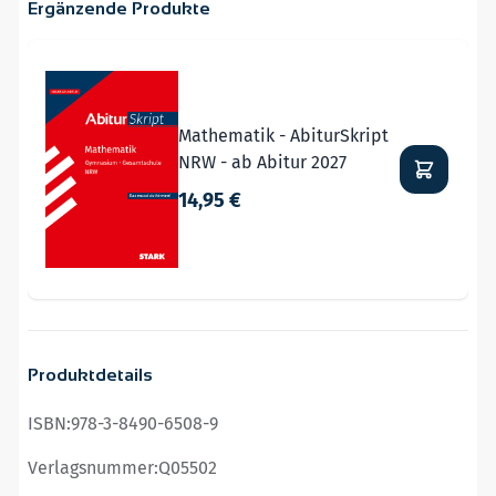
Ergänzende Produkte
Navigating through the elements of the carousel is possible
Press to skip carousel
Mathematik - AbiturSkript
NRW - ab Abitur 2027
14,95 €
Produktdetails
ISBN:
978-3-8490-6508-9
Verlagsnummer:
Q05502