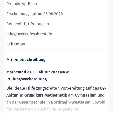
Produkttyp:
Buch
Erscheinungsdatum:
05.08.2026
Reihe:
Abitur-Prüfungen
Jahrgangsstufe:
Oberstufe
Seiten:
190
Artikelbeschreibung
Mathematik GK - Abitur 2027 NRW -
Prüfungsvorbereitung
Die ideale Hilfe zur gezielten Vorbereitung auf das
G9-
Abitur
im
Grundkurs
Mathematik
am
Gymnasium
und
an der
Gesamtschule
in
Nordrhein-Westfalen
. Sowohl
für
CAS/MMS
als auch für
WTR
geeignet.