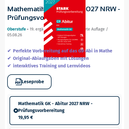
Mathematik GK - Abitur 2027 NRW -
Prüfungsvorbereitung
Oberstufe
•
19. ergänzte und neu bearbeitete Auflage /
05.08.26
Perfekte Vorbereitung auf das G9-Abi in Mathe
Original-Abiaufgaben mit Lösungen
interaktives Training und Lernvideos
Leseprobe
Mathematik GK - Abitur 2027 NRW -
Prüfungsvorbereitung
19,95 €