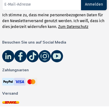
effizientes Üben
Anmelden
Videos
mit Erklärungen zu zentralen Themen für ein
tieferes Verständnis
Ich stimme zu, dass meine personenbezogenen Daten für
den Newsletterversand genutzt werden. Ich weiß, dass ich
Das
Besondere
: Jede Aufgabe liegt nicht nur einmal,
dies jederzeit widerrufen kann.
Zum Datenschutz
sondern in zahlreichen Varianten vor, sodass sich die
Trainingsmöglichkeiten vervielfachen.
Besuchen Sie uns auf Social Media
Zahlungsarten
Beispielvideo zur CAS-Nutzung anschauen:
Extrempunkte
Versand
Hinweis:
Alle Inhalte auf der Plattform MySTARK stehen