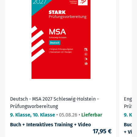
➔ Starten Sie jetzt mit der Vorbereitung für den
Abschluss und gehen Sie mit Selbstvertrauen in die
Prüfung!
Deutsch - MSA 2027 Schleswig-Holstein -
Engli
Prüfungsvorbereitung
Prüfu
9. Klasse, 10. Klasse
•
05.08.26
•
Lieferbar
9. Kla
Buch + Interaktives Training + Video
Buch 
17,95 €
+ Vid