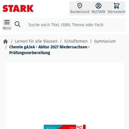
Zum Inhalt springen
Bundesland
MySTARK
Warenkorb
Suche
Menü
/
Lernen für alle Klassen
/
Schulformen
/
Gymnasium
/
Chemie gA/eA - Abitur 2027 Niedersachsen -
Prüfungsvorbereitung