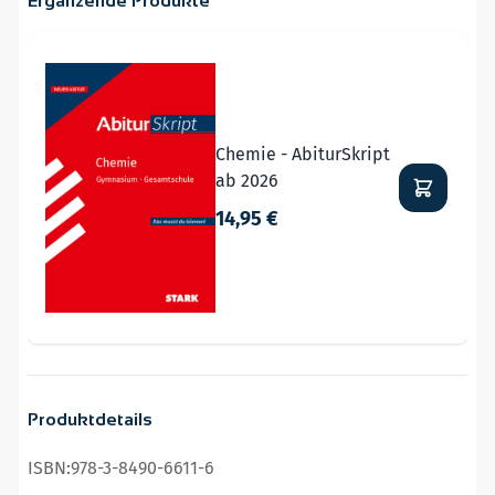
Ergänzende Produkte
Navigating through the elements of the carousel is possible
Press to skip carousel
Chemie - AbiturSkript
ab 2026
14,95 €
Produktdetails
ISBN:
978-3-8490-6611-6