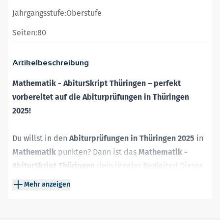
Jahrgangsstufe:
Oberstufe
Seiten:
80
Artikelbeschreibung
Mathematik - AbiturSkript Thüringen – perfekt
vorbereitet auf die Abiturprüfungen in Thüringen
2025!
Du willst in den
Abiturprüfungen in Thüringen 2025
in
Mathematik
punkten? Dann ist das
Mathematik -
AbiturSkript Thüringen
dein idealer Begleiter! Dieses
kompakte Skript bietet dir eine strukturierte und
Mehr anzeigen
verständliche Zusammenfassung aller
prüfungsrelevanten Themen – exakt abgestimmt auf