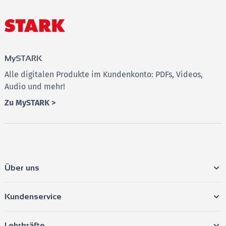
das Mathe-Abi in Thüringen.
Das erwartet dich:
Übersichtlich und kompakt:
Alle wichtigen Themen zu
MySTARK
Analysis, Analytische Geometrie und Stochastik
Alle digitalen Produkte im Kundenkonto: PDFs, Videos,
prägnant zusammengefasst – perfekt zum schnellen
Audio und mehr!
Nachschlagen und Wiederholen.
Zu MySTARK >
Verständlich erklärt:
Komplexe mathematische
Theorien werden übersichtlich und mit anschaulichen
Beispielen erklärt.
Gezielt vorbereitet:
Genau das Wissen, das du für dein
Mathe-Abitur in Thüringen brauchst – nicht mehr und
Über uns
nicht weniger.
Kundenservice
Ob Analysis, Analytische Geometrie oder Stochastik –
mit diesem Skript hast du alle Mathe-Themen für eine
Lehrkräfte