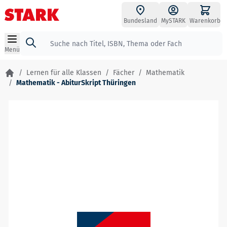
Zum Inhalt springen
Bundesland
MySTARK
Warenkorb
Suche
Menü
/
Lernen für alle Klassen
/
Fächer
/
Mathematik
/
Mathematik - AbiturSkript Thüringen