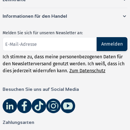
gezielte Prüfungsvorbereitung
parat. Starte jetzt
durch und sichere dir die bestmögliche Note in den
Informationen für den Handel
Abiturprüfungen in Thüringen 2025!
Melden Sie sich für unseren Newsletter an:
Anmelden
➡️
Jetzt bestellen und das Mathe-Abitur in Thüringen
rocken!
Ich stimme zu, dass meine personenbezogenen Daten für
den Newsletterversand genutzt werden. Ich weiß, dass ich
dies jederzeit widerrufen kann.
Zum Datenschutz
Diese Themenbereiche deckt das Buch
Mathematik -
Besuchen Sie uns auf Social Media
AbiturSkript Thüringen
ab:
Analysis
: Gleichungen, Elementare Funktionen und
ihre Eigenschaften, Ableitung, Elemente der
Kurvendiskussion mit Anwendungen der Ableitung,
Zahlungsarten
Stammfunktion und unbestimmtes Integral,