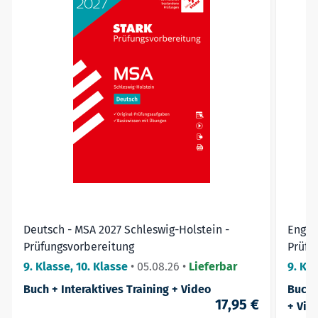
➔ Starten Sie jetzt mit der Vorbereitung für den
Abschluss und gehen Sie mit Selbstvertrauen in die
Prüfung!
Deutsch - MSA 2027 Schleswig-Holstein -
Engli
Prüfungsvorbereitung
Prüfu
9. Klasse, 10. Klasse
•
05.08.26
•
Lieferbar
9. Kla
Buch + Interaktives Training + Video
Buch 
17,95 €
+ Vid