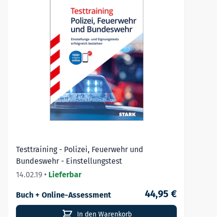
So werden Sie fit für den Einstellungstest der
Polizei!
Herausgegeben von der
Deutschen
Polizeigewerkschaft (DPolG)
KOSTENLOS TESTEN
Hier geht’s zur kostenlosen Demoversion:
Test
Testtraining - Polizei, Feuerwehr und
Bundeswehr - Einstellungstest
14.02.19
•
Lieferbar
44,95 €
Buch + Online-Assessment
In den Warenkorb